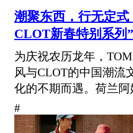
潮聚东西，行无定式 “T
CLOT新春特别系列
为庆祝农历龙年，TOMM
风与CLOT的中国潮
化的不期而遇。荷兰阿姆
#