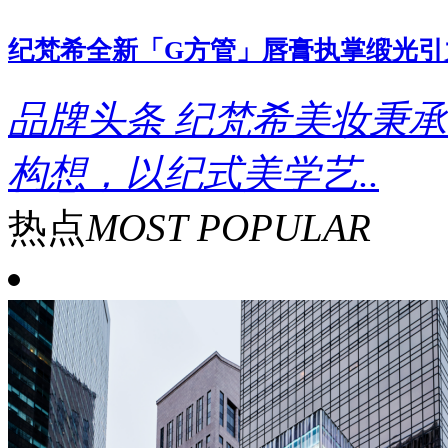
纪梵希全新「G方管」唇膏执掌缎光引
品牌头条
纪梵希美妆秉承
构想，以纪式美学艺..
热点
MOST POPULAR