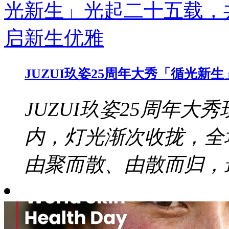
JUZUI玖姿25周年大秀「循光
JUZUI玖姿25周年大秀
内，灯光渐次收拢，全
由聚而散、由散而归，最