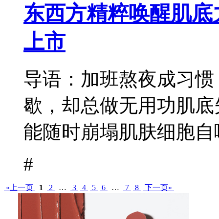
东西方精粹唤醒肌底力
上市
导语：加班熬夜成习惯
歇，却总做无用功肌底
能随时崩塌肌肤细胞自噬
#
«上一页
1
2
…
3
4
5
6
…
7
8
下一页»