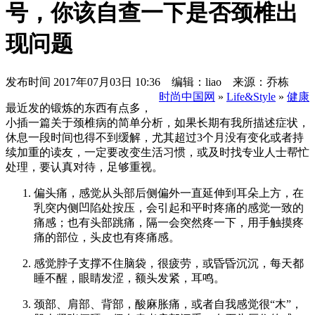
号，你该自查一下是否颈椎出
现问题
发布时间
2017年07月03日 10:36 编辑：liao 来源：乔栋
时尚中国网
»
Life&Style
»
健康
最近发的锻炼的东西有点多，
小插一篇关于颈椎病的简单分析，如果长期有我所描述症状，
休息一段时间也得不到缓解，尤其超过3个月没有变化或者持
续加重的读友，一定要改变生活习惯，或及时找专业人士帮忙
处理，要认真对待，足够重视。
偏头痛，感觉从头部后侧偏外一直延伸到耳朵上方，在
乳突内侧凹陷处按压，会引起和平时疼痛的感觉一致的
痛感；也有头部跳痛，隔一会突然疼一下，用手触摸疼
痛的部位，头皮也有疼痛感。
感觉脖子支撑不住脑袋，很疲劳，或昏昏沉沉，每天都
睡不醒，眼睛发涩，额头发紧，耳鸣。
颈部、肩部、背部，酸麻胀痛，或者自我感觉很“木”，