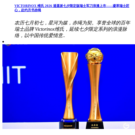
VICTORINOX 维氏 2026 逍遥派七夕限定版瑞士军刀浪漫上市——凝萃瑞士匠
心，赴约月书赤绳
农历七月初七，星河为媒，赤绳为契。享誉全球的百年
瑞士品牌 Victorinox维氏，延续七夕限定系列的浪漫脉
络，以中国传统爱情意..