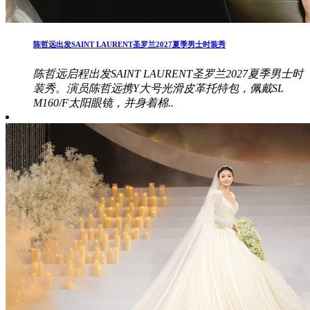
陈哲远出发SAINT LAURENT圣罗兰2027夏季男士时装秀
陈哲远启程出发SAINT LAURENT圣罗兰2027夏季男士时
装秀。演员陈哲远携Y大号光滑皮革托特包，佩戴SL
M160/F太阳眼镜，并身着棉..