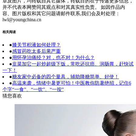
章及图片，均转载自其它媒体，转载目的在于传递更多信息，
并不代表本网赞同其观点和对其真实性负责。 如因作品内
容、图片版权和其它问题请邮件联系,我们会及时处理：
lwl@youngchina.cn
相关阅读
●
膝关节积液如何处理？
●
感冒药吃太多后果严重
●
用怀孕治痛经？对，也不对！为什么？
●
韭菜加它一起炒超级下饭，常吃还抗癌、润肠胃，赶快试
一下！
●
糖友家中必备的四个量具，辅助降糖简单、好使！
●
高温来袭，情绪中暑更可怕！中医教你防暑绝招，记住6
个字“一食”、“一饮”、“一按”
猜您喜欢