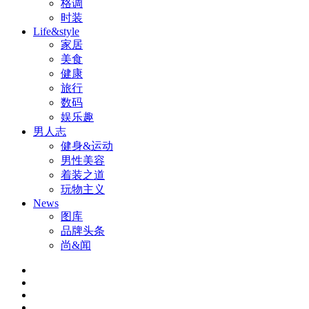
格调
时装
Life&style
家居
美食
健康
旅行
数码
娱乐趣
男人志
健身&运动
男性美容
着装之道
玩物主义
News
图库
品牌头条
尚&闻