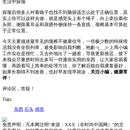
生活中探颈
探颈后很多人对着镜子也找不到脑袋该怎么处于正确位置，其
实上你可以这样去做，就是感觉头上有个绳子，向上牵拉着你
头部，侧面看耳朵和肩膀外侧保持一条直线，颈椎基本可算处
于正常位置。
今天主要描述最常见的颈椎不健康信号，一些极少数的特殊情
况我没有全部列举，避免影响自我判断，抱歉<(_ _)>上周小编
工作实在是很忙，又去外地出了一趟差，导致更新推迟，接下
来我会尽量挤时间去多写一些通俗实用的东西，让大家容易看
懂，再跟着写上简单的处理方法，你了解后能自我康复最好，
如果长期得不到改善，也好早发现早就诊，
关注小编，健康常
伴
！
评论区，答疑！
Tags:
东西
石头
感觉
免责声明：凡本网注明“来源：XXX（非时尚中国网）”的文