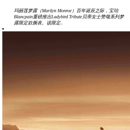
玛丽莲梦露（Marilyn Monroe）百年诞辰之际，宝珀
Blancpain重磅推出Ladybird Tribute贝蒂女士赞颂系列梦
露限定款腕表。该限定..