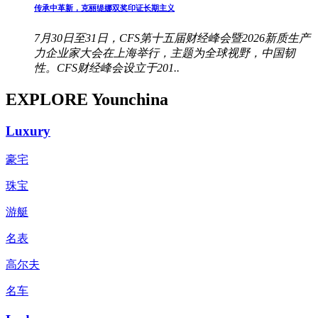
传承中革新，克丽缇娜双奖印证长期主义
7月30日至31日，CFS第十五届财经峰会暨2026新质生产
力企业家大会在上海举行，主题为全球视野，中国韧
性。CFS财经峰会设立于201..
EXPLORE Younchina
Luxury
豪宅
珠宝
游艇
名表
高尔夫
名车