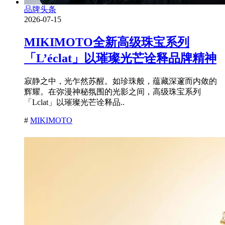
品牌头条
2026-07-15
MIKIMOTO全新高级珠宝系列
「L’éclat」以璀璨光芒诠释品牌精神
寂静之中，光乍然苏醒。如珍珠般，蕴藏深邃而内敛的
辉耀。在弥漫神秘氛围的光影之间，高级珠宝系列
「Lclat」以璀璨光芒诠释品..
#
MIKIMOTO