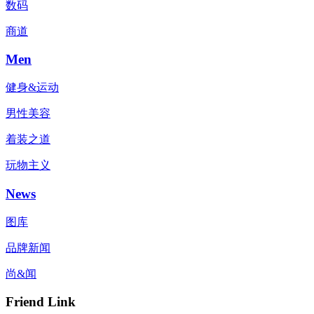
数码
商道
Men
健身&运动
男性美容
着装之道
玩物主义
News
图库
品牌新闻
尚&闻
Friend Link