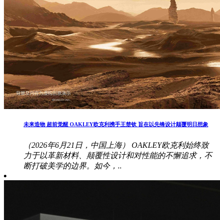
未来造物 超前觉醒 OAKLEY欧克利携手王楚钦 旨在以先锋设计颠覆明日想象
（2026年6月21日，中国上海） OAKLEY欧克利始终致
力于以革新材料、颠覆性设计和对性能的不懈追求，不
断打破美学的边界。如今，..