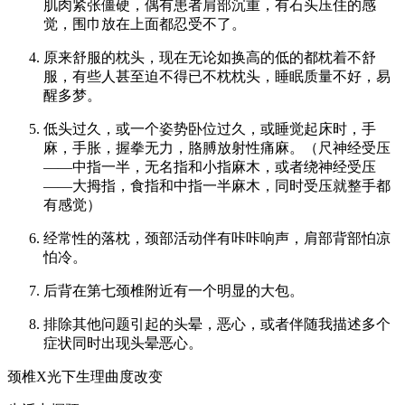
肌肉紧张僵硬，偶有患者肩部沉重，有石头压住的感
觉，围巾放在上面都忍受不了。
原来舒服的枕头，现在无论如换高的低的都枕着不舒
服，有些人甚至迫不得已不枕枕头，睡眠质量不好，易
醒多梦。
低头过久，或一个姿势卧位过久，或睡觉起床时，手
麻，手胀，握拳无力，胳膊放射性痛麻。（尺神经受压
——中指一半，无名指和小指麻木，或者绕神经受压
——大拇指，食指和中指一半麻木，同时受压就整手都
有感觉）
经常性的落枕，颈部活动伴有咔咔响声，肩部背部怕凉
怕冷。
后背在第七颈椎附近有一个明显的大包。
排除其他问题引起的头晕，恶心，或者伴随我描述多个
症状同时出现头晕恶心。
颈椎X光下生理曲度改变