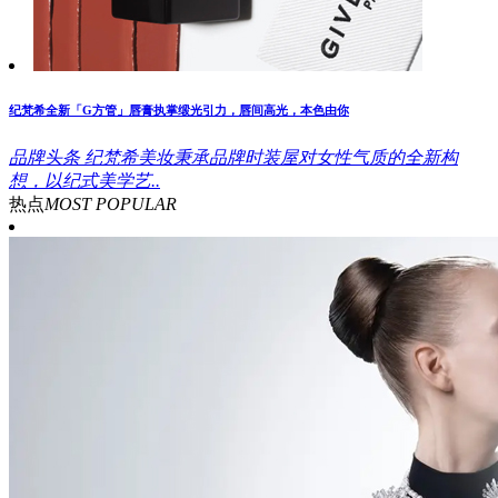
纪梵希全新「G方管」唇膏执掌缎光引力，唇间高光，本色由你
品牌头条
纪梵希美妆秉承品牌时装屋对女性气质的全新构
想，以纪式美学艺..
热点
MOST POPULAR