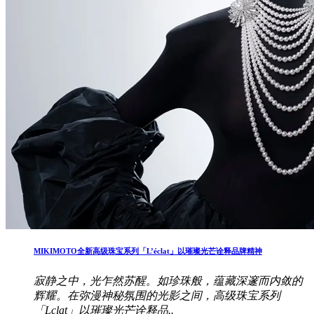
MIKIMOTO全新高级珠宝系列「L’éclat」以璀璨光芒诠释品牌精神
寂静之中，光乍然苏醒。如珍珠般，蕴藏深邃而内敛的
辉耀。在弥漫神秘氛围的光影之间，高级珠宝系列
「Lclat」以璀璨光芒诠释品..