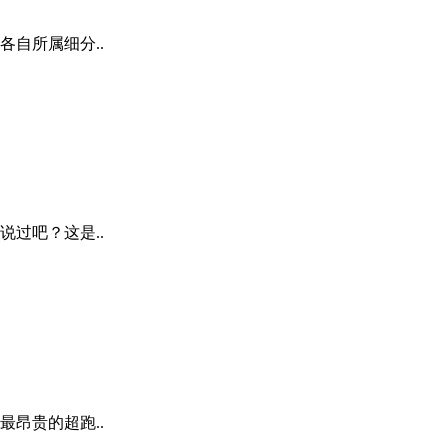
自所属细分..
过吧？这是..
昂贵的超跑..