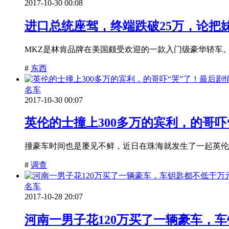
2017-10-30 00:08
进口总统座驾，终端跌破25万，论把
MKZ是林肯品牌在美国颇受欢迎的一款入门级豪华轿车
#
东西
名车
2017-10-30 00:07
英伦的士撞上300多万的宾利，的哥吓
撞豪车时间也是屡见不鲜，近日在珠海就发生了一起英伦风
#
调查
名车
2017-10-28 20:07
河南一男子花120万买了一辆豪车，