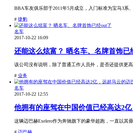
BBA车友俱乐部于2011年5月成立，入门标准为宝马3系
#
捷豹
名车
2017-10-22 16:09
还能这么炫富？ 晒名车、名牌首饰已经
该公司没有说明，除了普通工作人员外，是否还提供更高级
#
业务
名车
2017-10-22 12:55
他拥有的座驾在中国价值已经高达2亿
这辆迈巴赫Exelero作为奔驰旗下的豪华超跑，一直以
#
迈巴赫