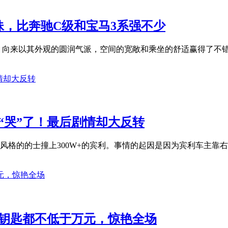
妹，比奔驰C级和宝马3系强不少
。向来以其外观的圆润气派，空间的宽敞和乘坐的舒适赢得了不错
“哭”了！最后剧情却大反转
格的的士撞上300W+的宾利。事情的起因是因为宾利车主靠右停
车钥匙都不低于万元，惊艳全场