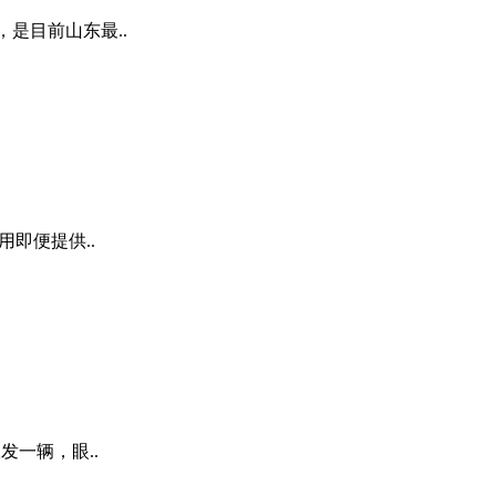
，是目前山东最..
即便提供..
发一辆，眼..