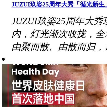
JUZUI玖姿25周年大秀「循光
JUZUI玖姿25周年大秀
内，灯光渐次收拢，全
由聚而散、由散而归，最