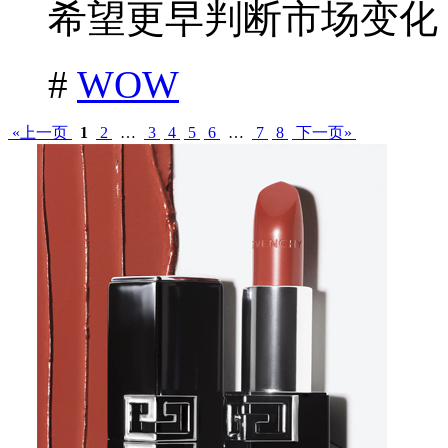
希望更早判断市场变化，
#
WOW
«上一页
1
2
…
3
4
5
6
…
7
8
下一页»