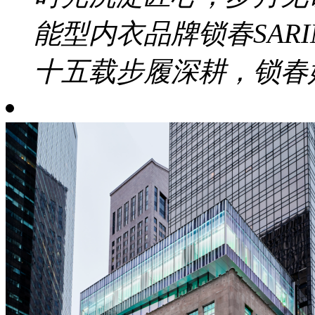
能型内衣品牌锁春SAR
十五载步履深耕，锁春始