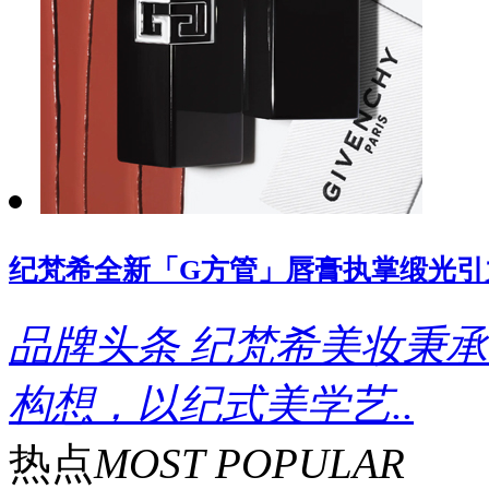
纪梵希全新「G方管」唇膏执掌缎光引
品牌头条
纪梵希美妆秉承
构想，以纪式美学艺..
热点
MOST POPULAR