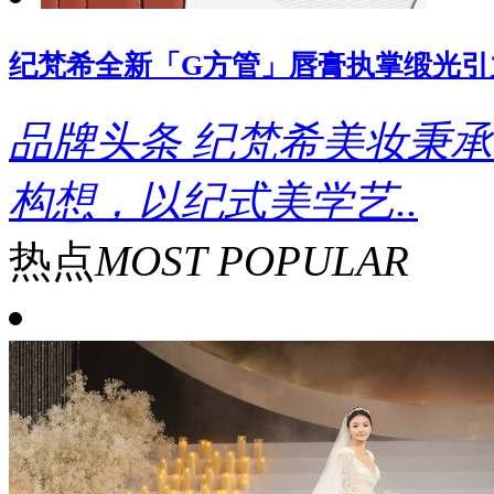
纪梵希全新「G方管」唇膏执掌缎光引
品牌头条
纪梵希美妆秉承
构想，以纪式美学艺..
热点
MOST POPULAR