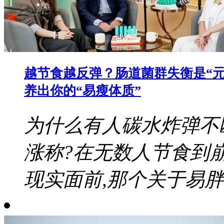
越节食越反弹？肠道菌群失衡是“元
养出你的“易瘦体质”
为什么有人碳水炸弹不
涨称?在无数人节食到
现实面前,那个关于易胖体