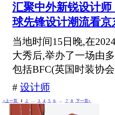
汇聚中外新锐设计师
球先锋设计潮流看京
当地时间15日晚,在2
大秀后,举办了一场由
包括BFC(英国时装协会)
#
设计师
«上一页
1
2
…
3
4
5
6
…
7
8
下一页»