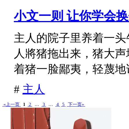
小文一则 让你学会
主人的院子里养着一头
人將猪拖出来，猪大声
着猪一脸鄙夷，轻蔑地说
#
主人
«上一页
1
2
…
3
…
4
5
下一页»