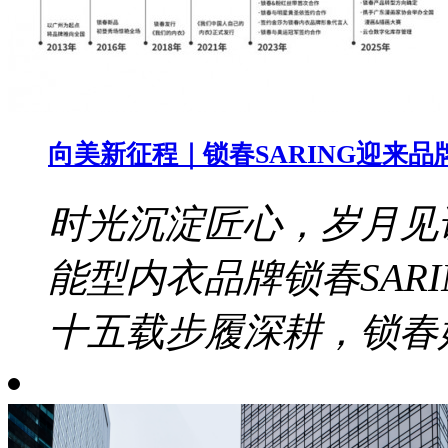
向美新征程｜锁春SARING迎来品
时光沉淀匠心，岁月见证
能型内衣品牌锁春SAR
十五载步履深耕，锁春始