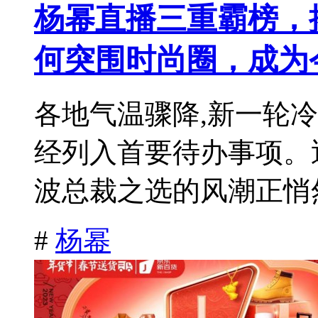
杨幂直播三重霸榜，
何突围时尚圈，成为
各地气温骤降,新一轮
经列入首要待办事项。
波总裁之选的风潮正悄然
#
杨幂