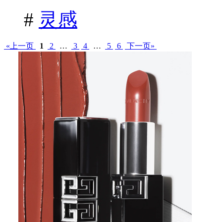
#
灵感
«上一页
1
2
…
3
4
…
5
6
下一页»