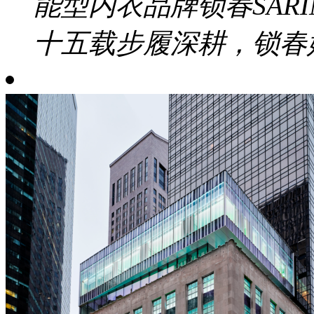
能型内衣品牌锁春SAR
十五载步履深耕，锁春始