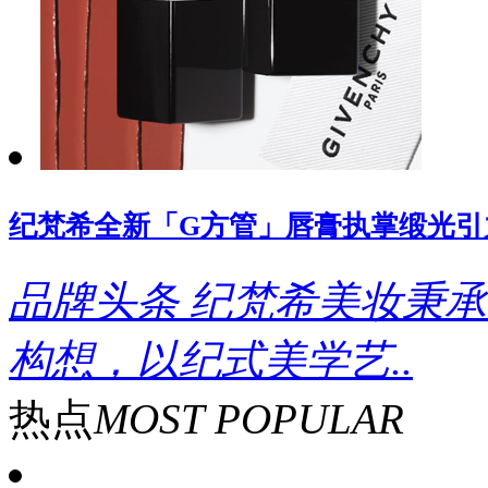
纪梵希全新「G方管」唇膏执掌缎光引
品牌头条
纪梵希美妆秉承
构想，以纪式美学艺..
热点
MOST POPULAR