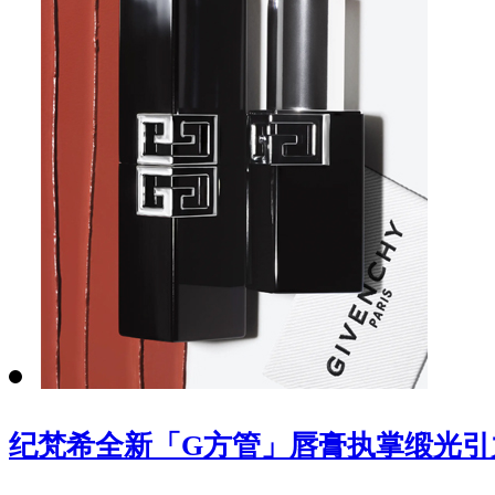
纪梵希全新「G方管」唇膏执掌缎光引