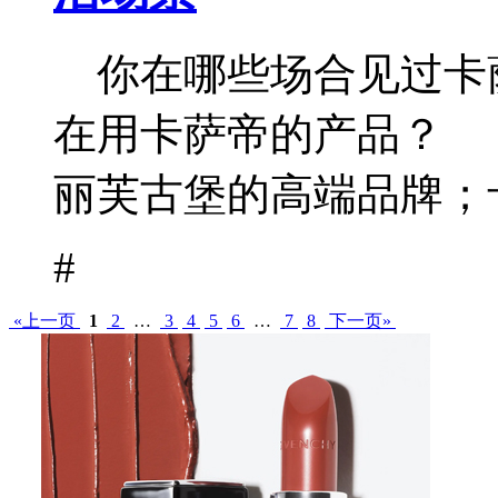
你在哪些场合见过卡
在用卡萨帝的产品？
丽芙古堡的高端品牌；卡
#
«上一页
1
2
…
3
4
5
6
…
7
8
下一页»