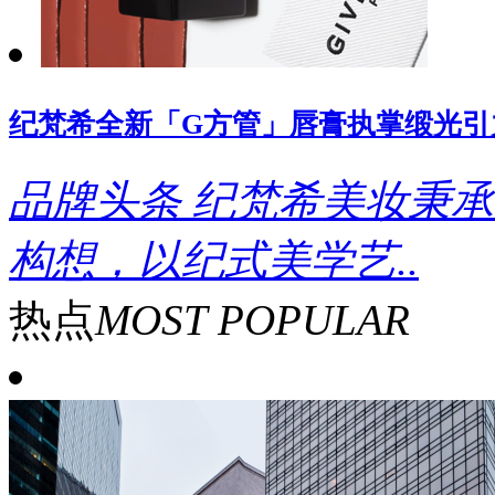
纪梵希全新「G方管」唇膏执掌缎光引
品牌头条
纪梵希美妆秉承
构想，以纪式美学艺..
热点
MOST POPULAR