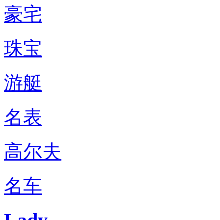
豪宅
珠宝
游艇
名表
高尔夫
名车