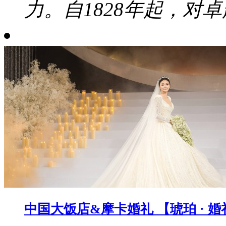
力。自1828年起，对卓
中国大饭店&摩卡婚礼 【琥珀 · 