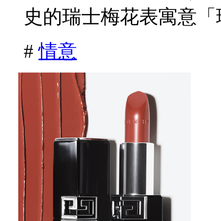
史的瑞士梅花表寓意「珍
#
情意