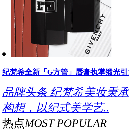
纪梵希全新「G方管」唇膏执掌缎光引
品牌头条
纪梵希美妆秉承
构想，以纪式美学艺..
热点
MOST POPULAR