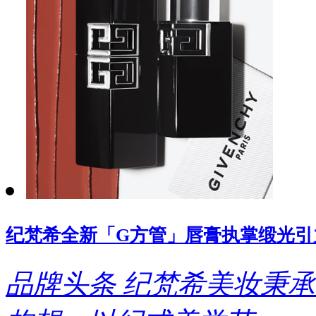
纪梵希全新「G方管」唇膏执掌缎光引
品牌头条
纪梵希美妆秉承