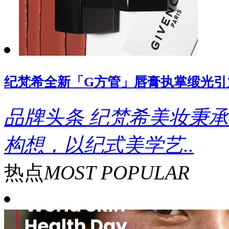
纪梵希全新「G方管」唇膏执掌缎光引
品牌头条
纪梵希美妆秉承
构想，以纪式美学艺..
热点
MOST POPULAR