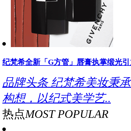
纪梵希全新「G方管」唇膏执掌缎光引
品牌头条
纪梵希美妆秉承
构想，以纪式美学艺..
热点
MOST POPULAR