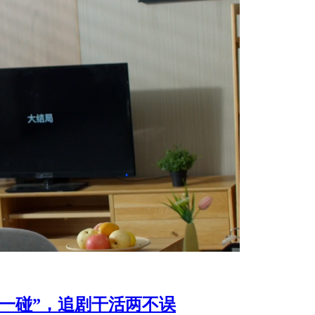
碰一碰”，追剧干活两不误