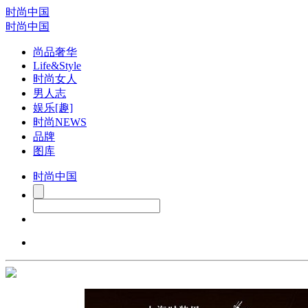
时尚中国
时尚中国
尚品奢华
Life&Style
时尚女人
男人志
娱乐[趣]
时尚NEWS
品牌
图库
时尚中国