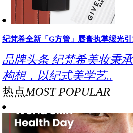
纪梵希全新「G方管」唇膏执掌缎光引
品牌头条
纪梵希美妆秉承
构想，以纪式美学艺..
热点
MOST POPULAR