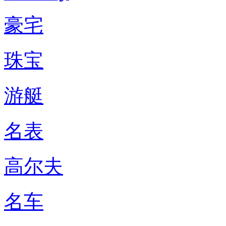
豪宅
珠宝
游艇
名表
高尔夫
名车