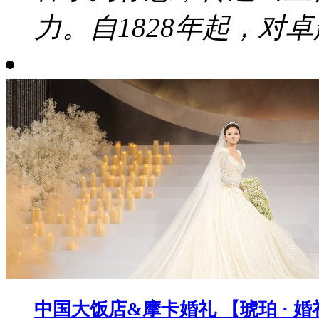
力。自1828年起，对卓
中国大饭店&摩卡婚礼 【琥珀 · 