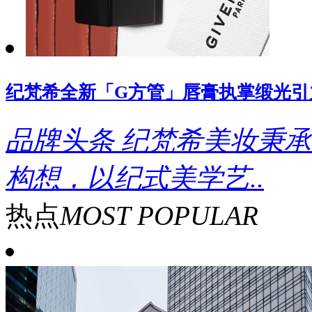
纪梵希全新「G方管」唇膏执掌缎光引
品牌头条
纪梵希美妆秉承
构想，以纪式美学艺..
热点
MOST POPULAR