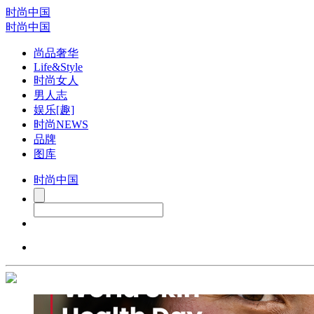
时尚中国
时尚中国
尚品奢华
Life&Style
时尚女人
男人志
娱乐[趣]
时尚NEWS
品牌
图库
时尚中国