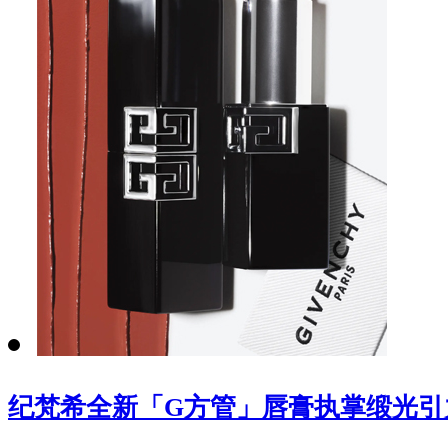
纪梵希全新「G方管」唇膏执掌缎光引