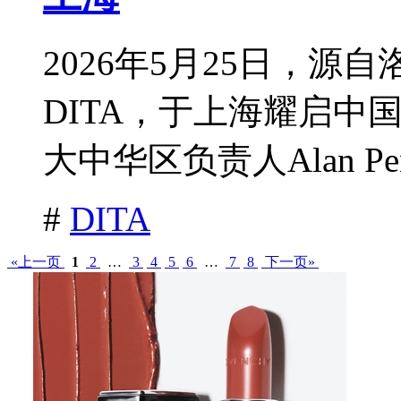
2026年5月25日，
DITA，于上海耀启中
大中华区负责人Alan Pe
#
DITA
«上一页
1
2
…
3
4
5
6
…
7
8
下一页»