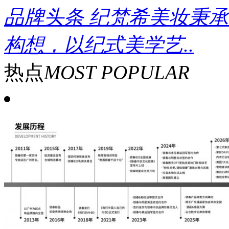
品牌头条
纪梵希美妆秉承
构想，以纪式美学艺..
热点
MOST POPULAR