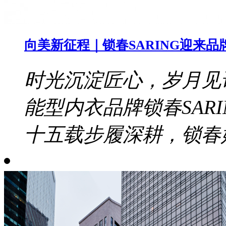
向美新征程｜锁春SARING迎来品
时光沉淀匠心，岁月见证
能型内衣品牌锁春SAR
十五载步履深耕，锁春始