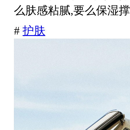
么肤感粘腻,要么保湿撑.
#
护肤