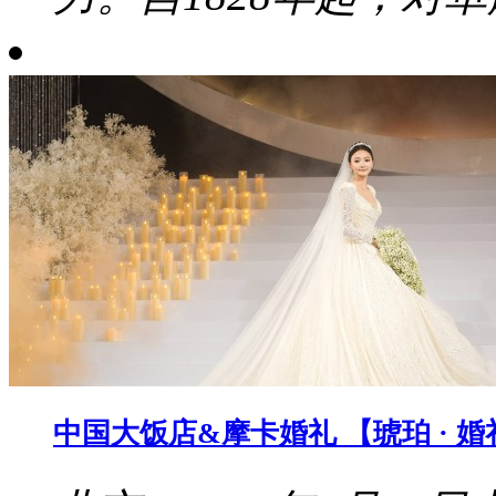
中国大饭店&摩卡婚礼 【琥珀 · 