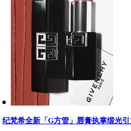
纪梵希全新「G方管」唇膏执掌缎光引