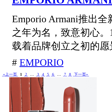
Emporio Armani
之年为名，致意初心。1
载着品牌创立之初的愿景
#
EMPORIO
«上一页
1
2
…
3
4
5
6
…
7
8
下一页»