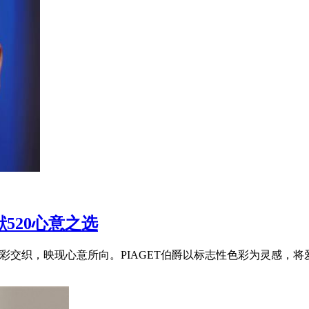
献520心意之选
rds）色彩交织，映现心意所向。PIAGET伯爵以标志性色彩为灵感，将