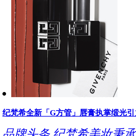
纪梵希全新「G方管」唇膏执掌缎光引
品牌头条
纪梵希美妆秉承