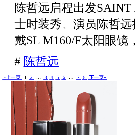
陈哲远启程出发SAINT 
士时装秀。演员陈哲远
戴SL M160/F太阳眼镜
#
陈哲远
«上一页
1
2
…
3
4
5
6
…
7
8
下一页»