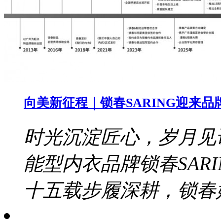
向美新征程｜锁春SARING迎来品
时光沉淀匠心，岁月见证
能型内衣品牌锁春SAR
十五载步履深耕，锁春始