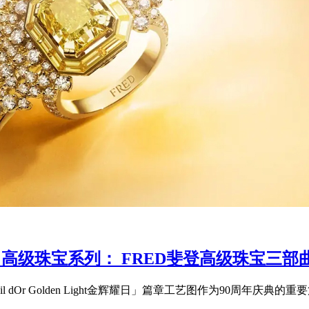
 LIGHT 高级珠宝系列： FRED斐登高级珠
「Soleil dOr Golden Light金辉耀日」篇章工艺图作为90周年庆典的重