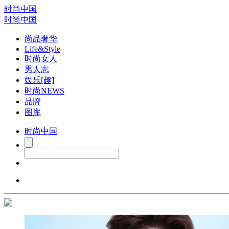
时尚中国
时尚中国
尚品奢华
Life&Style
时尚女人
男人志
娱乐[趣]
时尚NEWS
品牌
图库
时尚中国