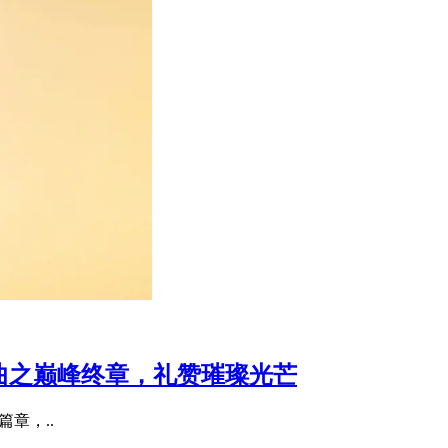
宝三部曲之巅峰终章，礼赞璀璨光芒
要篇章，..