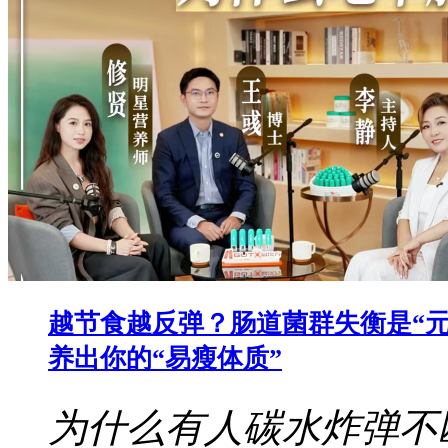
越节食越反弹？肠道菌群失衡是“元
养出你的“易瘦体质”
为什么有人碳水炸弹不