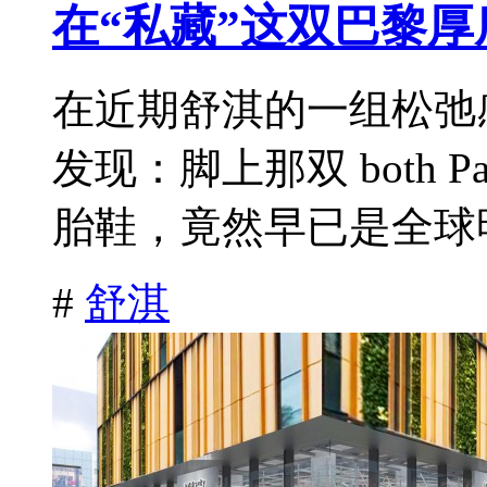
在“私藏”这双巴黎厚
在近期舒淇的一组松弛
发现：脚上那双 both Pa
胎鞋，竟然早已是全球明
#
舒淇