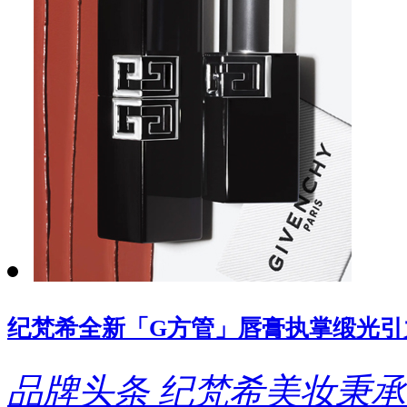
纪梵希全新「G方管」唇膏执掌缎光引
品牌头条
纪梵希美妆秉承