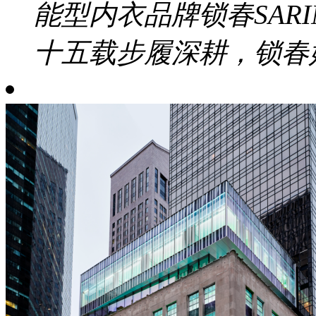
能型内衣品牌锁春SAR
十五载步履深耕，锁春始