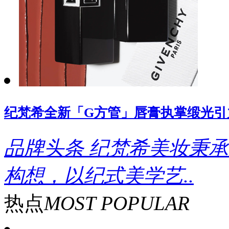
纪梵希全新「G方管」唇膏执掌缎光引
品牌头条
纪梵希美妆秉承
构想，以纪式美学艺..
热点
MOST POPULAR