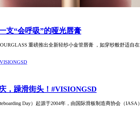
：一支“会呼吸”的哑光唇膏
URGLASS 重磅推出全新轻纱小金管唇膏 ，如穿纱般舒适自在
庆，躁滑街头！#VISIONGSD
oarding Day）起源于2004年，由国际滑板制造商协会（IASA