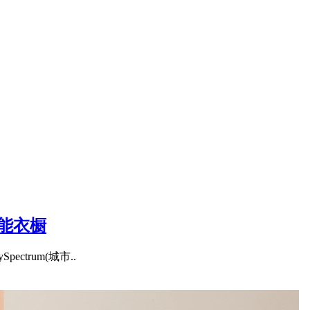
功能衣橱
ctrum(城市..