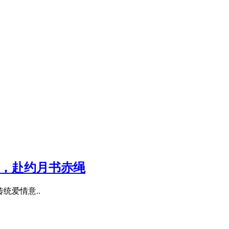
匠心，赴约月书赤绳
统爱情意..