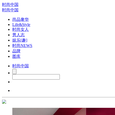
时尚中国
时尚中国
尚品奢华
Life&Style
时尚女人
男人志
娱乐[趣]
时尚NEWS
品牌
图库
时尚中国