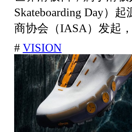
Skateboarding D
商协会（IASA）发起，
#
VISION