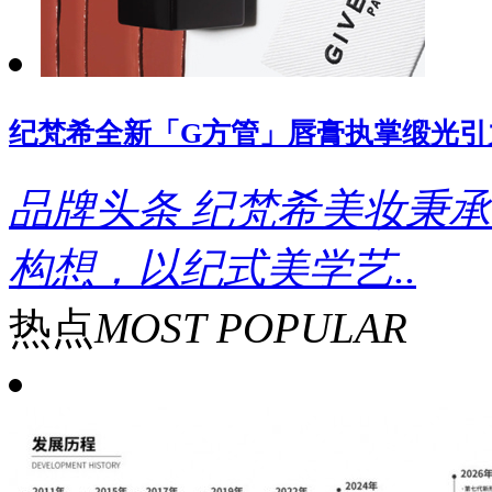
纪梵希全新「G方管」唇膏执掌缎光引
品牌头条
纪梵希美妆秉承
构想，以纪式美学艺..
热点
MOST POPULAR