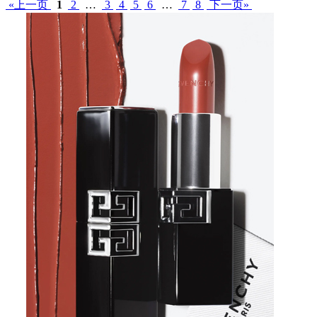
«上一页
1
2
…
3
4
5
6
…
7
8
下一页»