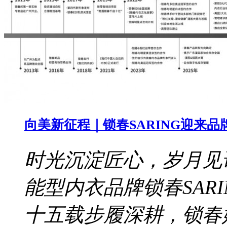
向美新征程｜锁春SARING迎来品
时光沉淀匠心，岁月见证
能型内衣品牌锁春SAR
十五载步履深耕，锁春始