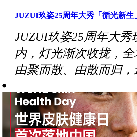
JUZUI玖姿25周年大秀「循光
JUZUI玖姿25周年大秀
内，灯光渐次收拢，全
由聚而散、由散而归，最