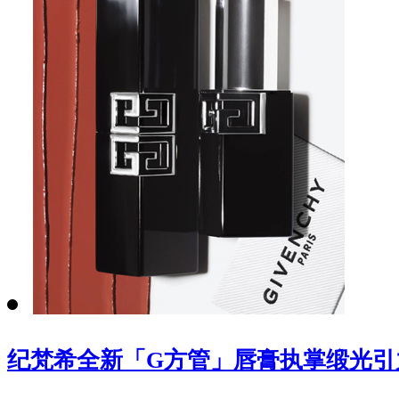
纪梵希全新「G方管」唇膏执掌缎光引