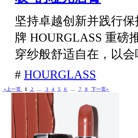
坚持卓越创新并践行保
牌 HOURGLASS 
穿纱般舒适自在，以会呼
#
HOURGLASS
«上一页
1
2
…
3
4
5
6
…
7
8
下一页»