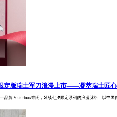
逍遥派七夕限定版瑞士军刀浪漫上市——凝萃瑞士
 Victorinox维氏，延续七夕限定系列的浪漫脉络，以中国传