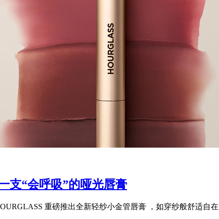
：一支“会呼吸”的哑光唇膏
URGLASS 重磅推出全新轻纱小金管唇膏 ，如穿纱般舒适自在