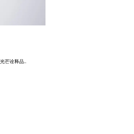
芒诠释品..