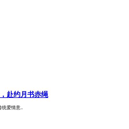
匠心，赴约月书赤绳
统爱情意..