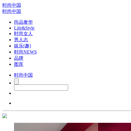
时尚中国
时尚中国
尚品奢华
Life&Style
时尚女人
男人志
娱乐[趣]
时尚NEWS
品牌
图库
时尚中国