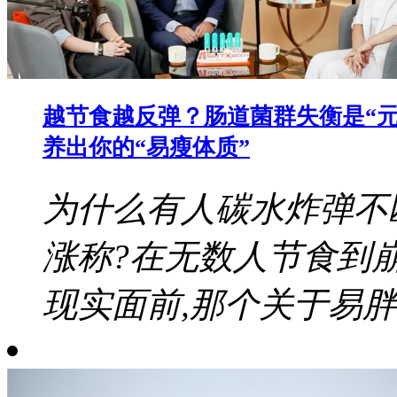
越节食越反弹？肠道菌群失衡是“元
养出你的“易瘦体质”
为什么有人碳水炸弹不
涨称?在无数人节食到
现实面前,那个关于易胖体