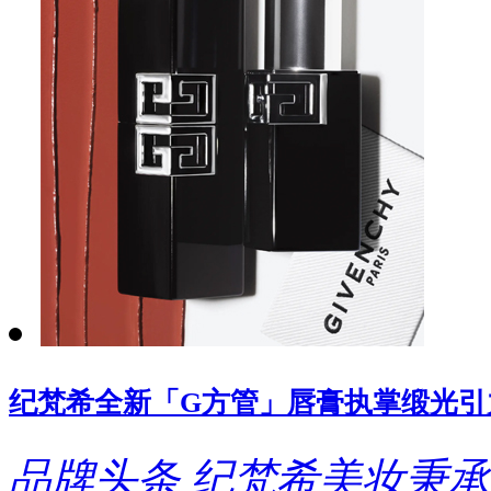
纪梵希全新「G方管」唇膏执掌缎光引
品牌头条
纪梵希美妆秉承