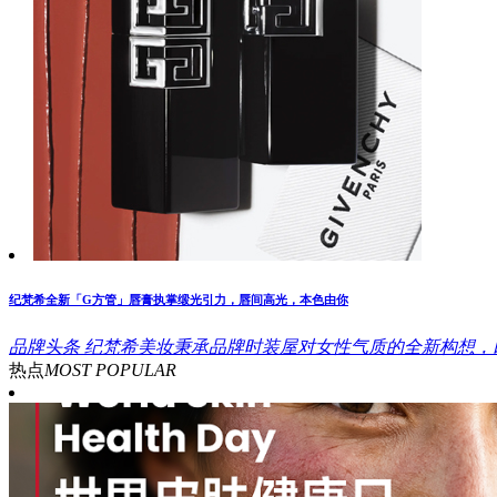
纪梵希全新「G方管」唇膏执掌缎光引力，唇间高光，本色由你
品牌头条
纪梵希美妆秉承品牌时装屋对女性气质的全新构想，以
热点
MOST POPULAR