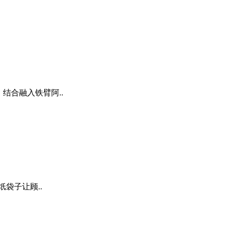
结合融入铁臂阿..
袋子让顾..