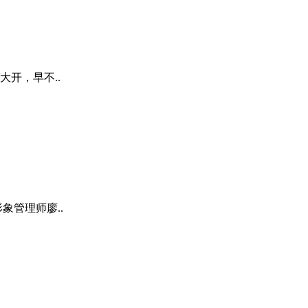
开，早不..
管理师廖..