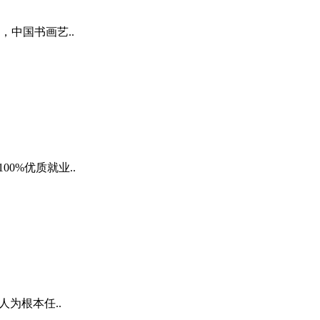
中国书画艺..
0%优质就业..
为根本任..