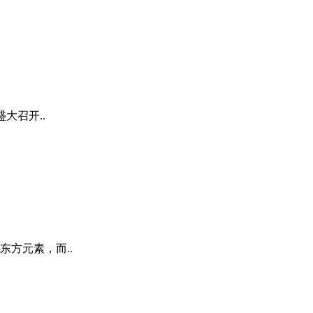
大召开..
方元素，而..