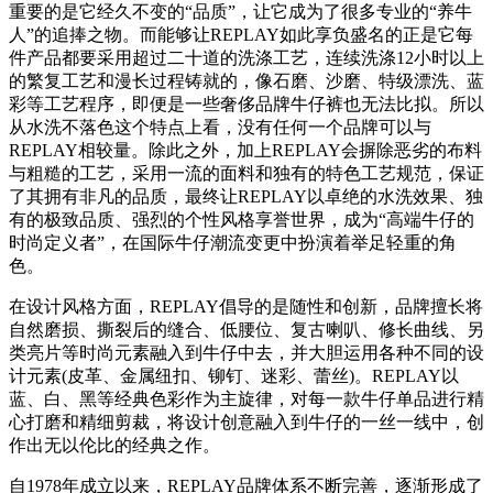
重要的是它经久不变的“品质”，让它成为了很多专业的“养牛
人”的追捧之物。而能够让REPLAY如此享负盛名的正是它每
件产品都要采用超过二十道的洗涤工艺，连续洗涤12小时以上
的繁复工艺和漫长过程铸就的，像石磨、沙磨、特级漂洗、蓝
彩等工艺程序，即便是一些奢侈品牌牛仔裤也无法比拟。所以
从水洗不落色这个特点上看，没有任何一个品牌可以与
REPLAY相较量。除此之外，加上REPLAY会摒除恶劣的布料
与粗糙的工艺，采用一流的面料和独有的特色工艺规范，保证
了其拥有非凡的品质，最终让REPLAY以卓绝的水洗效果、独
有的极致品质、强烈的个性风格享誉世界，成为“高端牛仔的
时尚定义者”，在国际牛仔潮流变更中扮演着举足轻重的角
色。
在设计风格方面，REPLAY倡导的是随性和创新，品牌擅长将
自然磨损、撕裂后的缝合、低腰位、复古喇叭、修长曲线、另
类亮片等时尚元素融入到牛仔中去，并大胆运用各种不同的设
计元素(皮革、金属纽扣、铆钉、迷彩、蕾丝)。REPLAY以
蓝、白、黑等经典色彩作为主旋律，对每一款牛仔单品进行精
心打磨和精细剪裁，将设计创意融入到牛仔的一丝一线中，创
作出无以伦比的经典之作。
自1978年成立以来，REPLAY品牌体系不断完善，逐渐形成了