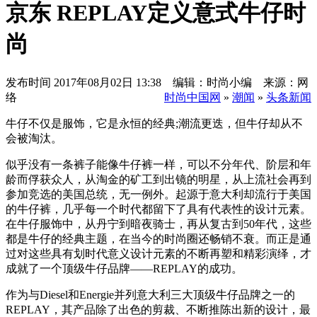
京东 REPLAY定义意式牛仔时
尚
发布时间
2017年08月02日 13:38 编辑：时尚小编 来源：网
络
时尚中国网
»
潮闻
»
头条新闻
牛仔不仅是服饰，它是永恒的经典;潮流更迭，但牛仔却从不
会被淘汰。
似乎没有一条裤子能像牛仔裤一样，可以不分年代、阶层和年
龄而俘获众人，从淘金的矿工到出镜的明星，从上流社会再到
参加竞选的美国总统，无一例外。起源于意大利却流行于美国
的牛仔裤，几乎每一个时代都留下了具有代表性的设计元素。
在牛仔服饰中，从丹宁到暗夜骑士，再从复古到50年代，这些
都是牛仔的经典主题，在当今的时尚圈还畅销不衰。而正是通
过对这些具有划时代意义设计元素的不断再塑和精彩演绎，才
成就了一个顶级牛仔品牌——REPLAY的成功。
作为与Diesel和Energie并列意大利三大顶级牛仔品牌之一的
REPLAY，其产品除了出色的剪裁、不断推陈出新的设计，最