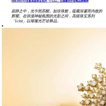
MIKIMOTO全新高级珠宝系列「L’éclat」以璀璨光芒诠释品牌精神
寂静之中，光乍然苏醒。如珍珠般，蕴藏深邃而内敛的
辉耀。在弥漫神秘氛围的光影之间，高级珠宝系列
「Lclat」以璀璨光芒诠释品..