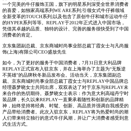
一个完美的牛仔服饰王国，旗下的明星系列深受全世界消费者
的喜爱，如独家高端系列WE ARE系列;引领女式牛仔裤领域
全新变革的TOUCH系列;以及包含了原创牛仔和城市运动牛仔
的HYPER系列等等。REPLAY于2012年正式进入中国市场，
凭借其卓越的品质、独特的设计、完善的服务很快受到了中国
消费者的肯定。
京东集团副总裁、京东商城时尚事业部总裁丁霞女士与凡尚服
饰(上海)有限公司CEO盛放先生
如今，为了更好的服务于中国消费者，7月31日意大利品牌
REPLAY正式宣布入驻京东，并在上海举办了主题为“无叛逆
不英雄”的品牌秋冬新品发布会。活动当天，京东集团副总
裁、京东商城时尚事业部总裁丁霞女士与REPLAY中国品牌总
经理聂梦晓女士共同出席，双双表达了对于京东与REPLAY未
来合作的热切期待。聂梦晓女士表示：作为意大利高端丹宁时
装品牌，长久以来REPLAY一直秉承着随性和创新的品牌精
神，始终坚持将经典、时髦、创新、高品质并强调自我感受的
产品带给消费者。此次入驻京东，REPLAY将为热爱时尚的潮
人们带来特立独行的意式牛仔风潮，并让广大消费者感受到意
式生活方式。