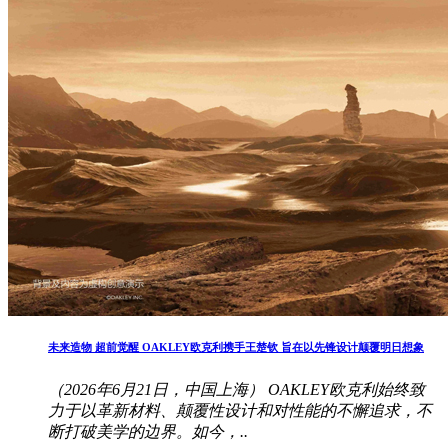
未来造物 超前觉醒 OAKLEY欧克利携手王楚钦 旨在以先锋设计颠覆明日想象
（2026年6月21日，中国上海） OAKLEY欧克利始终致
力于以革新材料、颠覆性设计和对性能的不懈追求，不
断打破美学的边界。如今，..