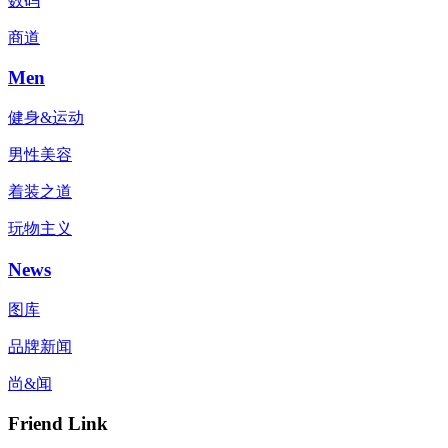
数码
商道
Men
健身&运动
男性美容
着装之道
玩物主义
News
图库
品牌新闻
尚&闻
Friend Link