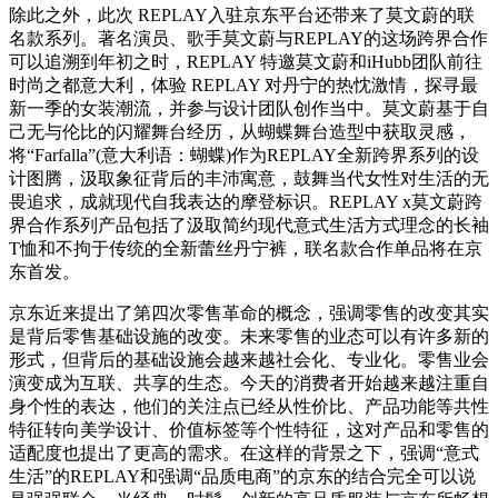
除此之外，此次 REPLAY入驻京东平台还带来了莫文蔚的联
名款系列。著名演员、歌手莫文蔚与REPLAY的这场跨界合作
可以追溯到年初之时，REPLAY 特邀莫文蔚和iHubb团队前往
时尚之都意大利，体验 REPLAY 对丹宁的热忱激情，探寻最
新一季的女装潮流，并参与设计团队创作当中。莫文蔚基于自
己无与伦比的闪耀舞台经历，从蝴蝶舞台造型中获取灵感，
将“Farfalla”(意大利语：蝴蝶)作为REPLAY全新跨界系列的设
计图腾，汲取象征背后的丰沛寓意，鼓舞当代女性对生活的无
畏追求，成就现代自我表达的摩登标识。REPLAY x莫文蔚跨
界合作系列产品包括了汲取简约现代意式生活方式理念的长袖
T恤和不拘于传统的全新蕾丝丹宁裤，联名款合作单品将在京
东首发。
京东近来提出了第四次零售革命的概念，强调零售的改变其实
是背后零售基础设施的改变。未来零售的业态可以有许多新的
形式，但背后的基础设施会越来越社会化、专业化。零售业会
演变成为互联、共享的生态。今天的消费者开始越来越注重自
身个性的表达，他们的关注点已经从性价比、产品功能等共性
特征转向美学设计、价值标签等个性特征，这对产品和零售的
适配度也提出了更高的需求。在这样的背景之下，强调“意式
生活”的REPLAY和强调“品质电商”的京东的结合完全可以说