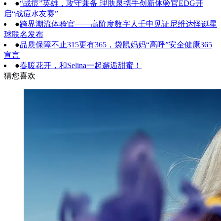
●
“战痘”英雄，攻守兼备 理肤泉携手创新体验官EDG开
启“战痘水友赛”
●
跨界潮流体验官——高阶度数字人壬申见证尼维达怪诞星
球联名发布
●
品质保障不止315更有365，袋鼠妈妈“高呼”安全健康365
宣言
●
春暖花开，和Selina一起邂逅甜蜜！
猜您喜欢