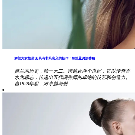
娇兰为女性呈现 具有非凡意义的新作：娇兰蓝调淡香精
娇兰的历史，独一无二。跨越近两个世纪，它以传奇香
水为标志，传递出五代调香师的卓绝的技艺和创造力。
自1828年起，对卓越与创..