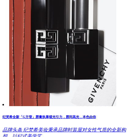
纪梵希全新「G方管」唇膏执掌缎光引力，唇间高光，本色由你
品牌头条
纪梵希美妆秉承品牌时装屋对女性气质的全新构
想，以纪式美学艺..