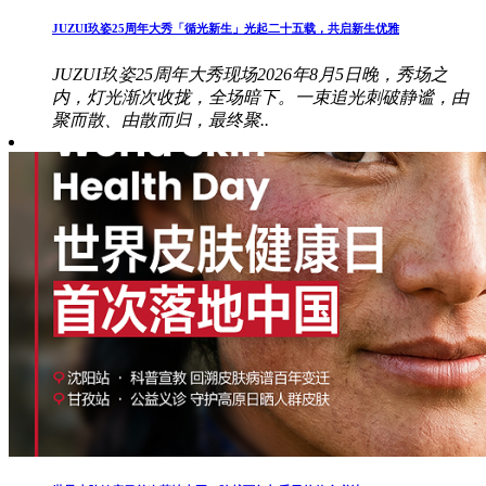
JUZUI玖姿25周年大秀「循光新生」光起二十五载，共启新生优雅
JUZUI玖姿25周年大秀现场2026年8月5日晚，秀场之
内，灯光渐次收拢，全场暗下。一束追光刺破静谧，由
聚而散、由散而归，最终聚..