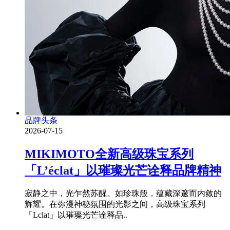
品牌头条
2026-07-15
MIKIMOTO全新高级珠宝系列
「L’éclat」以璀璨光芒诠释品牌精神
寂静之中，光乍然苏醒。如珍珠般，蕴藏深邃而内敛的
辉耀。在弥漫神秘氛围的光影之间，高级珠宝系列
「Lclat」以璀璨光芒诠释品..