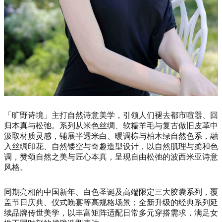
「旷野诗境」主打自然诗意美学，引领人们褪去都市喧嚣、回
归本真与松弛。系列从米色丝绸、软糯羊毛与复古做旧皮革中
汲取材质灵感，铺展半透米白、暖调棕与柏木绿自然色系，融
入丝绸印花、自然镂空与奇趣造型设计，以自然肌理与柔和色
调，赞颂自然之美与匠心本真，呈现自由松弛的波西米亚诗意
风格。
同期亮相的中国新年、白色圣诞及高端限定三大胶囊系列，覆
盖节日庆典、仪式晚宴等高规格场景；全新升级的经典系列延
续品牌传世美学，以丰富矩阵适配日常多元穿搭需求，满足女