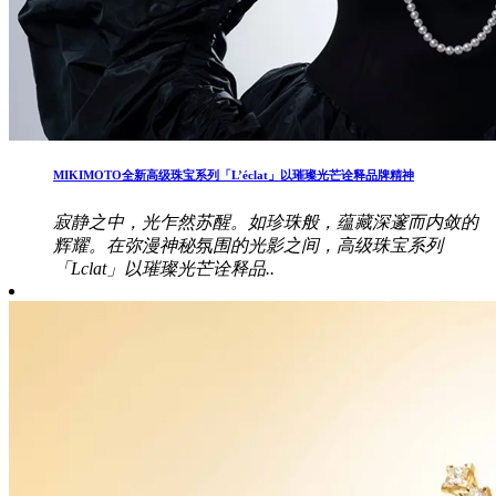
MIKIMOTO全新高级珠宝系列「L’éclat」以璀璨光芒诠释品牌精神
寂静之中，光乍然苏醒。如珍珠般，蕴藏深邃而内敛的
辉耀。在弥漫神秘氛围的光影之间，高级珠宝系列
「Lclat」以璀璨光芒诠释品..