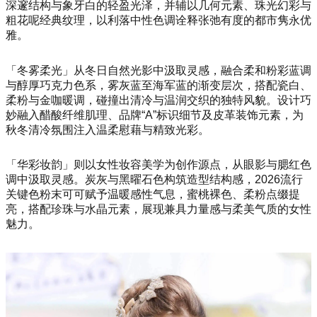
深邃结构与象牙白的轻盈光泽，并辅以几何元素、珠光幻彩与
粗花呢经典纹理，以利落中性色调诠释张弛有度的都市隽永优
雅。
「冬雾柔光」从冬日自然光影中汲取灵感，融合柔和粉彩蓝调
与醇厚巧克力色系，雾灰蓝至海军蓝的渐变层次，搭配瓷白、
柔粉与金咖暖调，碰撞出清冷与温润交织的独特风貌。设计巧
妙融入醋酸纤维肌理、品牌“A”标识细节及皮革装饰元素，为
秋冬清冷氛围注入温柔慰藉与精致光彩。
「华彩妆韵」则以女性妆容美学为创作源点，从眼影与腮红色
调中汲取灵感。炭灰与黑曜石色构筑造型结构感，2026流行
关键色粉末可可赋予温暖感性气息，蜜桃裸色、柔粉点缀提
亮，搭配珍珠与水晶元素，展现兼具力量感与柔美气质的女性
魅力。