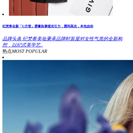
纪梵希全新「G方管」唇膏执掌缎光引力，唇间高光，本色由你
品牌头条
纪梵希美妆秉承品牌时装屋对女性气质的全新构
想，以纪式美学艺..
热点
MOST POPULAR