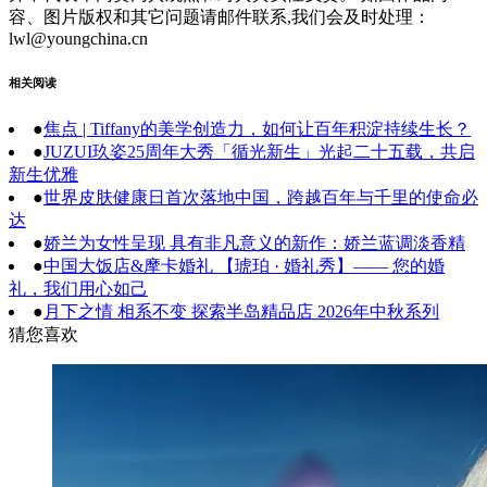
容、图片版权和其它问题请邮件联系,我们会及时处理：
lwl@youngchina.cn
相关阅读
●
焦点 | Tiffany的美学创造力，如何让百年积淀持续生长？
●
JUZUI玖姿25周年大秀「循光新生」光起二十五载，共启
新生优雅
●
世界皮肤健康日首次落地中国，跨越百年与千里的使命必
达
●
娇兰为女性呈现 具有非凡意义的新作：娇兰蓝调淡香精
●
中国大饭店&摩卡婚礼 【琥珀 · 婚礼秀】—— 您的婚
礼，我们用心如己
●
月下之情 相系不变 探索半岛精品店 2026年中秋系列
猜您喜欢