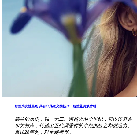
娇兰为女性呈现 具有非凡意义的新作：娇兰蓝调淡香精
娇兰的历史，独一无二。跨越近两个世纪，它以传奇香
水为标志，传递出五代调香师的卓绝的技艺和创造力。
自1828年起，对卓越与创..