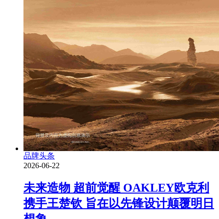
品牌头条
2026-06-22
未来造物 超前觉醒 OAKLEY欧克利
携手王楚钦 旨在以先锋设计颠覆明日
想象