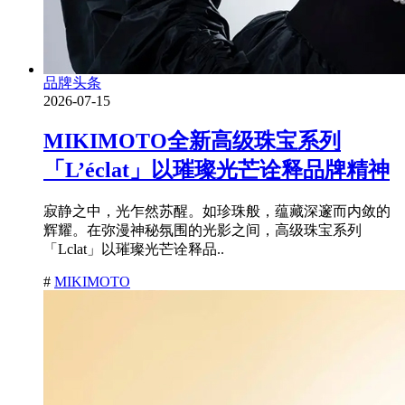
品牌头条
2026-07-15
MIKIMOTO全新高级珠宝系列
「L’éclat」以璀璨光芒诠释品牌精神
寂静之中，光乍然苏醒。如珍珠般，蕴藏深邃而内敛的
辉耀。在弥漫神秘氛围的光影之间，高级珠宝系列
「Lclat」以璀璨光芒诠释品..
#
MIKIMOTO