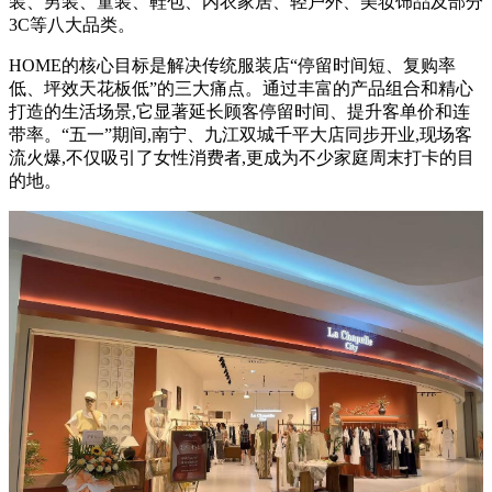
装、男装、童装、鞋包、内衣家居、轻户外、美妆饰品及部分
3C等八大品类。
HOME的核心目标是解决传统服装店“停留时间短、复购率
低、坪效天花板低”的三大痛点。通过丰富的产品组合和精心
打造的生活场景,它显著延长顾客停留时间、提升客单价和连
带率。“五一”期间,南宁、九江双城千平大店同步开业,现场客
流火爆,不仅吸引了女性消费者,更成为不少家庭周末打卡的目
的地。