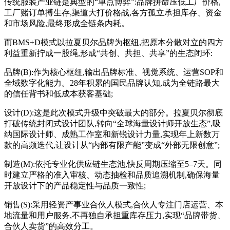
传统服装产业链是典型的“单点博弈”:品牌拼命压低工厂价格,
工厂赌订单搏生存,渠道大打价格战,各方孤立承担库存、资金
和市场风险,最终形成全链条内耗。
而BMS+D模式以拉夏贝尔品牌为枢纽,把原本分散对立的四方
利益重新拧成一股绳,形成“共创、共担、共享”的生态闭环:
品牌(B):作为核心枢纽,输出品牌标准、视觉系统、运营SOP和
全域数字化能力。28年积累的国民品牌认知,成为全链路最大
的信任背书和低成本获客基础;
设计(D):这是此次模式升级中突破最大的部分。拉夏贝尔彻底
打破传统封闭式设计团队,转向“全球海量设计师开放生态”,吸
纳国际设计师、成熟工作室和新锐设计力量,实现年上新数万
款的高频迭代,让设计从“内部有限产能”变成“外部无限创意”;
制造(M):依托专业化供应链生态池,快反周期压缩至5–7天。同
时建立严格的准入审核、动态抽检和品质追溯机制,确保海量
开放设计下的产品稳定性与品质一致性;
销售(S):采用轻资产事业合伙人模式,合伙人专注门店运营、本
地流量和用户服务,不再独自承担重库存压力,实现“品牌带货、
合伙人卖货”的高效分工。