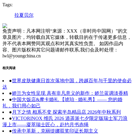
Tags:
拉夏贝尔
免责声明：凡本网注明“来源：XXX（非时尚中国网）”的文
章及图片，均转载自其它媒体，转载目的在于传递更多信息，
并不代表本网赞同其观点和对其真实性负责。 如因作品内
容、图片版权和其它问题请邮件联系,我们会及时处理：
lwl@youngchina.cn
相关阅读
●
世界皮肤健康日首次落地中国，跨越百年与千里的使命必
达
●
娇兰为女性呈现 具有非凡意义的新作：娇兰蓝调淡香精
●
中国大饭店&摩卡婚礼 【琥珀 · 婚礼秀】—— 您的婚
礼，我们用心如己
●
月下之情 相系不变 探索半岛精品店 2026年中秋系列
●
VICTORINOX 维氏 2026 逍遥派七夕限定版瑞士军刀浪
漫上市——凝萃瑞士匠心，赴约月书赤绳
●
传承中革新，克丽缇娜双奖印证长期主义