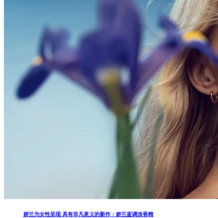
娇兰为女性呈现 具有非凡意义的新作：娇兰蓝调淡香精