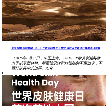
未来造物 超前觉醒 OAKLEY欧克利携手王楚钦 旨在以先锋设计颠覆明日想象
（2026年6月21日，中国上海） OAKLEY欧克利始终致
力于以革新材料、颠覆性设计和对性能的不懈追求，不
断打破美学的边界。如今，..