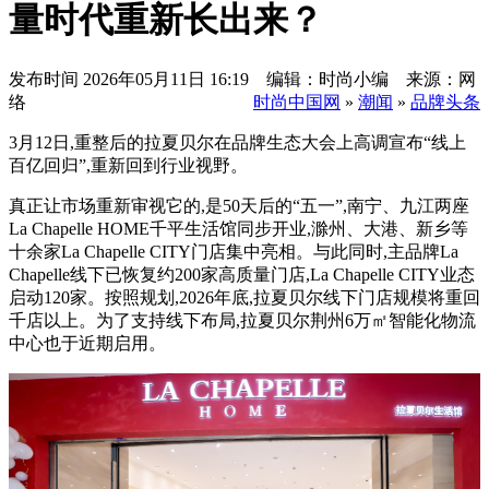
量时代重新长出来？
发布时间
2026年05月11日 16:19 编辑：时尚小编 来源：网
络
时尚中国网
»
潮闻
»
品牌头条
3月12日,重整后的拉夏贝尔在品牌生态大会上高调宣布“线上
百亿回归”,重新回到行业视野。
真正让市场重新审视它的,是50天后的“五一”,南宁、九江两座
La Chapelle HOME千平生活馆同步开业,滁州、大港、新乡等
十余家La Chapelle CITY门店集中亮相。与此同时,主品牌La
Chapelle线下已恢复约200家高质量门店,La Chapelle CITY业态
启动120家。按照规划,2026年底,拉夏贝尔线下门店规模将重回
千店以上。为了支持线下布局,拉夏贝尔荆州6万㎡智能化物流
中心也于近期启用。