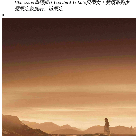
Blancpain重磅推出Ladybird Tribute贝蒂女士赞颂系列梦
露限定款腕表。该限定..