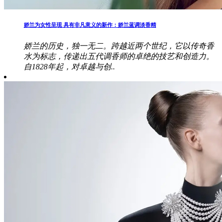
娇兰为女性呈现 具有非凡意义的新作：娇兰蓝调淡香精
娇兰的历史，独一无二。跨越近两个世纪，它以传奇香
水为标志，传递出五代调香师的卓绝的技艺和创造力。
自1828年起，对卓越与创..