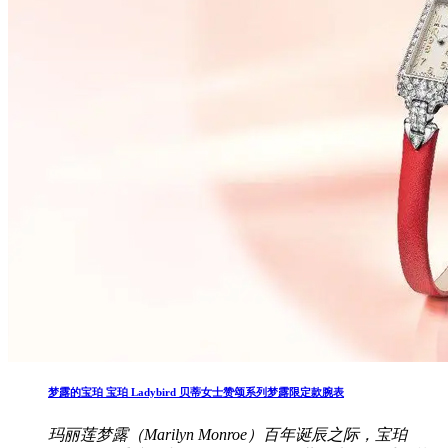
梦露的宝珀 宝珀 Ladybird 贝蒂女士赞颂系列梦露限定款腕表
玛丽莲梦露（Marilyn Monroe）百年诞辰之际，宝珀