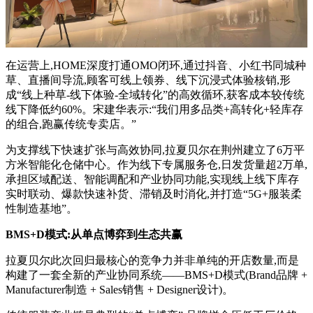
在运营上,HOME深度打通OMO闭环,通过抖音、小红书同城种
草、直播间导流,顾客可线上领券、线下沉浸式体验核销,形
成“线上种草-线下体验-全域转化”的高效循环,获客成本较传统
线下降低约60%。宋建华表示:“我们用多品类+高转化+轻库存
的组合,跑赢传统专卖店。”
为支撑线下快速扩张与高效协同,拉夏贝尔在荆州建立了6万平
方米智能化仓储中心。作为线下专属服务仓,日发货量超2万单,
承担区域配送、智能调配和产业协同功能,实现线上线下库存
实时联动、爆款快速补货、滞销及时消化,并打造“5G+服装柔
性制造基地”。
BMS+D
模式:从单点博弈到生态共赢
拉夏贝尔此次回归最核心的竞争力并非单纯的开店数量,而是
构建了一套全新的产业协同系统——BMS+D模式(Brand品牌 +
Manufacturer制造 + Sales销售 + Designer设计)。