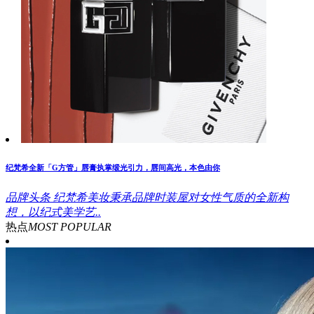
纪梵希全新「G方管」唇膏执掌缎光引力，唇间高光，本色由你
品牌头条
纪梵希美妆秉承品牌时装屋对女性气质的全新构
想，以纪式美学艺..
热点
MOST POPULAR