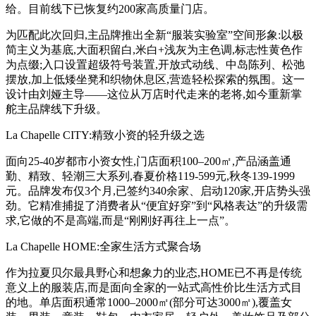
给。目前线下已恢复约200家高质量门店。
为匹配此次回归,主品牌推出全新“服装实验室”空间形象:以极
简主义为基底,大面积留白,米白+浅灰为主色调,标志性黄色作
为点缀;入口设置超级符号装置,开放式动线、中岛陈列、松弛
摆放,加上低矮坐凳和织物休息区,营造轻松探索的氛围。这一
设计由刘娅主导——这位从万店时代走来的老将,如今重新掌
舵主品牌线下升级。
La Chapelle CITY:精致小资的轻升级之选
面向25-40岁都市小资女性,门店面积100–200㎡,产品涵盖通
勤、精致、轻潮三大系列,春夏价格119-599元,秋冬139-1999
元。品牌发布仅3个月,已签约340余家、启动120家,开店势头强
劲。它精准捕捉了消费者从“便宜好穿”到“风格表达”的升级需
求,它做的不是高端,而是“刚刚好再往上一点”。
La Chapelle HOME:全家生活方式聚合场
作为拉夏贝尔最具野心和想象力的业态,HOME已不再是传统
意义上的服装店,而是面向全家的一站式高性价比生活方式目
的地。单店面积通常1000–2000㎡(部分可达3000㎡),覆盖女