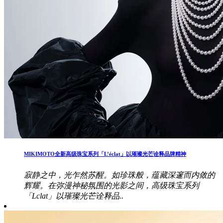
MIKIMOTO全新高级珠宝系列「L’éclat」以璀璨光芒诠释品牌精神
寂静之中，光乍然苏醒。如珍珠般，蕴藏深邃而内敛的
辉耀。在弥漫神秘氛围的光影之间，高级珠宝系列
「Lclat」以璀璨光芒诠释品..