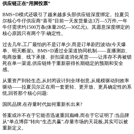
供应链正在
“
用脚投票
”
BMS+D模式还吸引了越来越多头部供应链深度绑定。拉夏贝
尔核心牛仔供应商“喜哥”目前一天发货量达3万—5万件,一年
牛仔需求约1500万条(体量20亿—30亿元)。其愿意深度绑定的
核心原因只有两个字:确定性。
过去几年,工厂最怕的不是订单少,而是订单剧烈波动(今天爆
单、明天断崖)。BMS+D通过全渠道协同机制——直播测款、
电商放量、线下承接、折扣渠道消化尾货——让库存不再被锁
死在单一渠道,供应链终于重新获得长期稳定的预期和安全
感。
从重资产到轻生态,从封闭设计到全球创意,从规模驱动到效率
驱动——拉夏贝尔正在用一套更轻、更开放、更具确定性的系
统,回答那个核心问题:
国民品牌,在存量时代如何重新长出来?
答案或许不在于它能否迅速重回巅峰,而在于它证明了:当品牌
从“单点博弈”转向“生态共赢”,存量市场的天花板,其实可以被
重新定义。