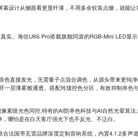
屏幕设计从侧面看更显纤薄，不用多余软装点缀，就能让
。海信U6S Pro搭载旗舰同源的RGB-Mini LE
色直接发光，无需量子点混合调色，从源头带来更纯净的色彩
开一层薄雾般通透。搭配玲珑控色分区，有效抑制串色
像素级光色同控,特有的AI防串色科技与AI自然光晕算法,
纯净，哪怕是在白天客厅强光下也不反光、不泛白。
次联合法国帝瓦雷品牌深度定制音响系统，内置4.1.2多