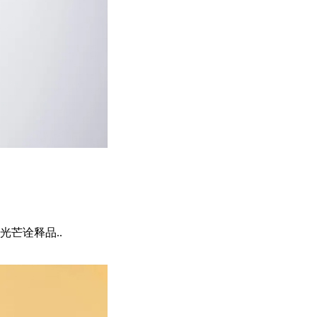
芒诠释品..