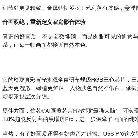
细节处更见精致，金属钻切琴弦工艺利落有质感，悬浮
音画双绝，重新定义家庭影音体验
真正的好画质，不是参数堆砌，而是肉眼可见的通透与真实
系，让每一帧画面都接近自然本色。
它的玲珑真彩背光搭载全自研车规级RGB三色芯片，三原
蓝天更澄澈、绿植更鲜活，人物肤色自然不假白，像揭
影场景也层次分明。
硬件方面，信芯®AI画质芯片H7这颗“最强大脑”，可实现
1.8%超低反射率的黑曜屏Pro，进一步保障了画面的
当然，有了好画质还得有好声音才过瘾。U6S Pro这