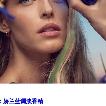
：娇兰蓝调淡香精