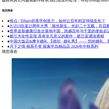
版权和其它问题请邮件联系,我们会及时处理：lwl@youngchina.
相关阅读
●
焦点 | Tiffany的美学创造力，如何让百年积淀持续生长？
●
JUZUI玖姿25周年大秀「循光新生」光起二十五载，共启
●
世界皮肤健康日首次落地中国，跨越百年与千里的使命必
●
娇兰为女性呈现 具有非凡意义的新作：娇兰蓝调淡香精
●
中国大饭店&摩卡婚礼 【琥珀 · 婚礼秀】—— 您的婚礼
●
月下之情 相系不变 探索半岛精品店 2026年中秋系列
猜您喜欢