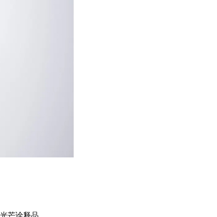
芒诠释品..