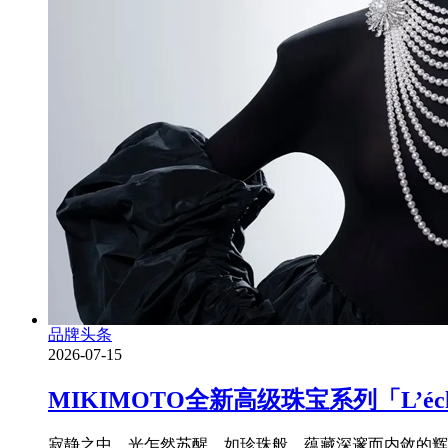
品牌头条
2026-07-15
MIKIMOTO全新高级珠宝系列「L’é
寂静之中，光乍然苏醒。如珍珠般，蕴藏深邃而内敛的辉耀