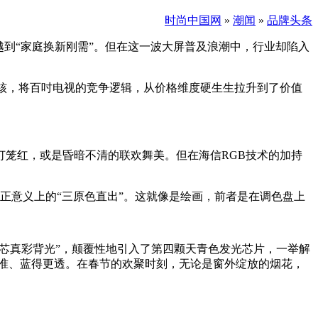
时尚中国网
»
潮闻
»
品牌头条
到“家庭换新刚需”。但在这一波大屏普及浪潮中，行业却陷入
核，将百吋电视的竞争逻辑，从价格维度硬生生拉升到了价值
笼红，或是昏暗不清的联欢舞美。但在海信RGB技术的加持
，是真正意义上的“三原色直出”。这就像是绘画，前者是在调色盘上
“玲珑4芯真彩背光”，颠覆性地引入了第四颗天青色发光芯片，一举解
得更准、蓝得更透。在春节的欢聚时刻，无论是窗外绽放的烟花，