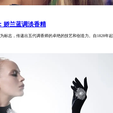
：娇兰蓝调淡香精
标志，传递出五代调香师的卓绝的技艺和创造力。自1828年起，