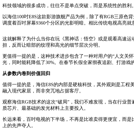
科技领域的很多成功，往往不是单点突破，而是系统性的胜利。
以海信100吋E8S这款影游旗舰产品为例，除了有RGB三原色背
调度着百吋屏幕9360个分区的光影明暗。相比传统电视高亮就
这就解释了为什么当你在玩《黑神话：悟空》或是观看高速运动的体
担，反而让暗部的纹理和高光的细节层次分明。
更值得一提的是，这种技术进步包含了一种对用户的“人文关怀”
光，同时能耗降低了30%。在春节长假全家彻夜追剧、打游戏
从参数内卷到价值回归
值得一提的是，海信E8S的内部是硬核科技，其外观则是工程
融入现代家居，而非突兀地占据客厅。
观察海信RGB技术的这次“破局”，我们不难发现，当在行业
质芯片、最基础的发光材料上主要投入。
长远来看，百吋电视的下半场，不再是比谁卖得更便宜，而是
上的先声夺人。