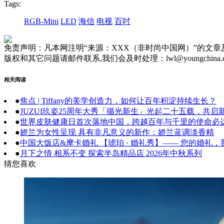
Tags:
RGB-Mini
LED
海信
电视
百吋
免责声明：凡本网注明“来源：XXX（非时尚中国网）”的文
版权和其它问题请邮件联系,我们会及时处理：lwl@youngchina.
相关阅读
●
焦点 | Tiffany的美学创造力，如何让百年积淀持续生长？
●
JUZUI玖姿25周年大秀「循光新生」光起二十五载，共启
●
世界皮肤健康日首次落地中国，跨越百年与千里的使命必
●
娇兰为女性呈现 具有非凡意义的新作：娇兰蓝调淡香精
●
中国大饭店&摩卡婚礼 【琥珀 · 婚礼秀】—— 您的婚礼
●
月下之情 相系不变 探索半岛精品店 2026年中秋系列
猜您喜欢