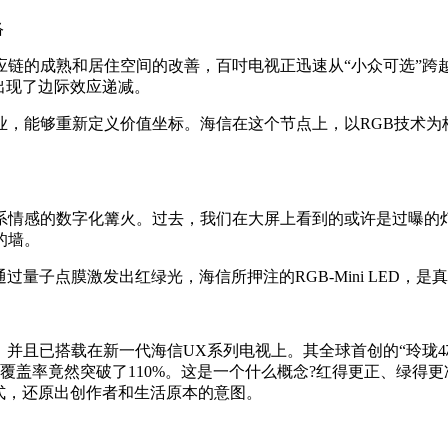
络
链的成熟和居住空间的改善，百吋电视正迅速从“小众可选”跨越
出现了边际效应递减。
业，能够重新定义价值坐标。海信在这个节点上，以RGB技术为
系情感的数字化篝火。过去，我们在大屏上看到的或许是过曝的灯
的墙。
光通过量子点膜激发出红绿光，海信所押注的RGB-Mini LED
LED技术，并且已搭载在新一代海信UX系列电视上。其全球首创的
色域覆盖率竟然突破了110%。这是一个什么概念?红得更正、绿
式，还原出创作者和生活原本的意图。