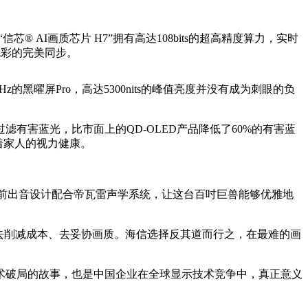
 AI画质芯片 H7”拥有高达108bits的超高精度算力，实时
色彩的完美同步。
曜屏Pro，高达5300nits的峰值亮度并没有成为刺眼的负
有害蓝光，比市面上的QD-OLED产品降低了60%的有害蓝
着家人的视力健康。
，前出音设计配合帝瓦雷声学系统，让这台百吋巨兽能够优雅地
，去削减成本、去妥协画质。海信选择反其道而行之，在最难的画
术破局的故事，也是中国企业在全球显示技术竞争中，真正意义