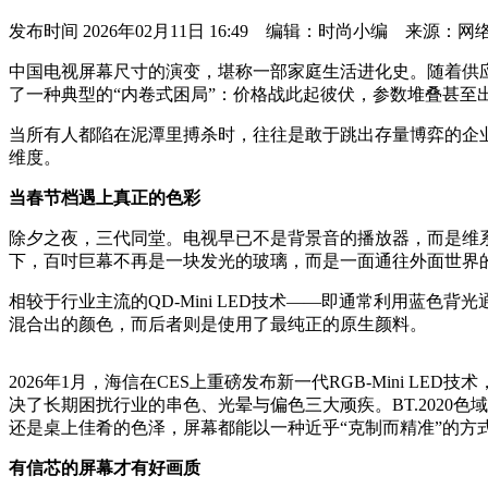
发布时间
2026年02月11日 16:49 编辑：时尚小编 来源：网
中国电视屏幕尺寸的演变，堪称一部家庭生活进化史。随着供应
了一种典型的“内卷式困局”：价格战此起彼伏，参数堆叠甚至
当所有人都陷在泥潭里搏杀时，往往是敢于跳出存量博弈的企
维度。
当春节档遇上真正的色彩
除夕之夜，三代同堂。电视早已不是背景音的播放器，而是维
下，百吋巨幕不再是一块发光的玻璃，而是一面通往外面世界
相较于行业主流的QD-Mini LED技术——即通常利用蓝色背
混合出的颜色，而后者则是使用了最纯正的原生颜料。
2026年1月，海信在CES上重磅发布新一代RGB-Mini 
决了长期困扰行业的串色、光晕与偏色三大顽疾。BT.2020
还是桌上佳肴的色泽，屏幕都能以一种近乎“克制而精准”的方
有信芯的屏幕才有好画质