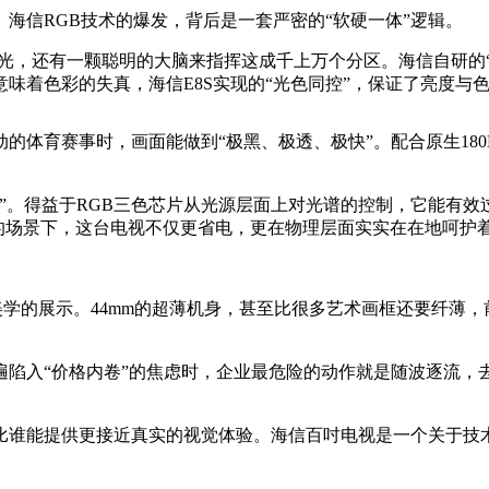
海信RGB技术的爆发，背后是一套严密的“软硬一体”逻辑。
光，还有一颗聪明的大脑来指挥这成千上万个分区。海信自研的“信芯®
意味着色彩的失真，海信E8S实现的“光色同控”，保证了亮度与
育赛事时，画面能做到“极黑、极透、极快”。配合原生180Hz的黑
。得益于RGB三色芯片从光源层面上对光谱的控制，它能有效过滤
的场景下，这台电视不仅更省电，更在物理层面实实在在地呵护
美学的展示。44mm的超薄机身，甚至比很多艺术画框还要纤薄
普遍陷入“价格内卷”的焦虑时，企业最危险的动作就是随波逐流
比谁能提供更接近真实的视觉体验。海信百吋电视是一个关于技