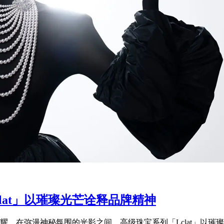
clat」以璀璨光芒诠释品牌精神
。在弥漫神秘氛围的光影之间，高级珠宝系列「Lclat」以璀璨光