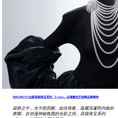
MIKIMOTO全新高级珠宝系列「L’éclat」以璀璨光芒诠释品牌精神
寂静之中，光乍然苏醒。如珍珠般，蕴藏深邃而内敛的
辉耀。在弥漫神秘氛围的光影之间，高级珠宝系列