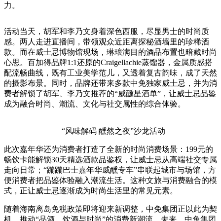
力。
活动当天，胡军和李乃文身着深色西服，尽显男士的时尚质
感。两人走进直播间，带领观众近距离探秘酒墙里的珍稀酒
款。而在威士忌博物馆现场，琳琅满目的酒品布置也暗藏时尚
心思。百加得品牌1:1还原的Craigellachie蒸馏器，金属质感搭
配流畅曲线，既有工业美学范儿，又透着复古韵味，成了天然
的摄影布景。同时，品牌还带来多款中免独家威士忌，并为消
费者解锁了胡军、李乃文推荐的“威醺星酒单”，让威士忌品鉴
成为融合时尚、潮流、文化与社交属性的综合体验。
“风味解码 醺然之夜”沙龙活动
此次嘉年华还为消费者打造了全新的时尚消费场景：199元的
畅饮卡能解锁30天精选酒款品鉴权，让威士忌从高端社交专属
走向日常；“蹦蹦巴士嘉年华威醺专车”串联起城市与场馆，方
便消费者把品鉴体验融入潮流生活。这种文旅与消费融合的模
式，正让威士忌逐渐成为时尚生活里的常见元素。
随着海南离岛免税政策即将迎来新调整，中免集团正以此为契
机，推动“品酒、饮酒与时尚”的消费新潮流。未来，中免集团