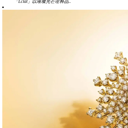
「Lclat」以璀璨光芒诠释品..