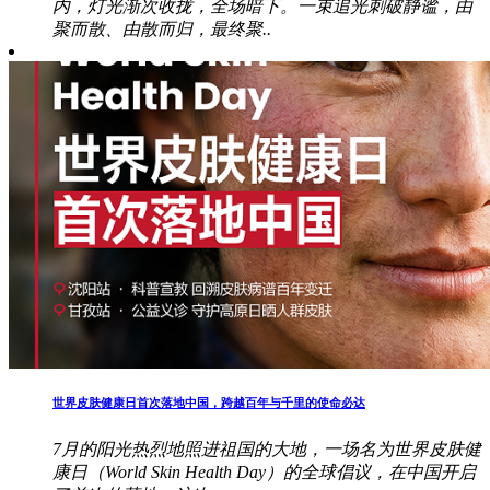
内，灯光渐次收拢，全场暗下。一束追光刺破静谧，由
聚而散、由散而归，最终聚..
世界皮肤健康日首次落地中国，跨越百年与千里的使命必达
7月的阳光热烈地照进祖国的大地，一场名为世界皮肤健
康日（World Skin Health Day）的全球倡议，在中国开启