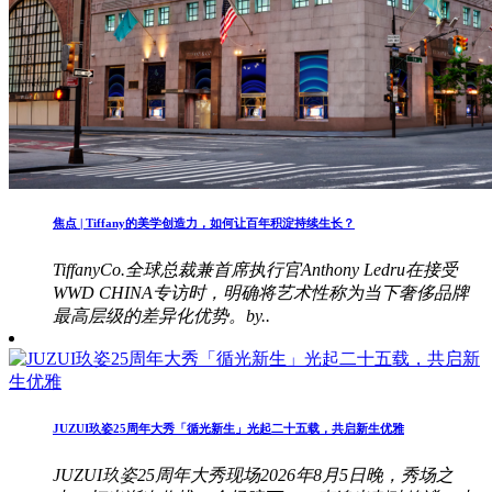
焦点 | Tiffany的美学创造力，如何让百年积淀持续生长？
TiffanyCo.全球总裁兼首席执行官Anthony Ledru在接受
WWD CHINA专访时，明确将艺术性称为当下奢侈品牌
最高层级的差异化优势。by..
JUZUI玖姿25周年大秀「循光新生」光起二十五载，共启新生优雅
JUZUI玖姿25周年大秀现场2026年8月5日晚，秀场之