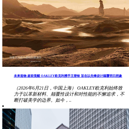
未来造物 超前觉醒 OAKLEY欧克利携手王楚钦 旨在以先锋设计颠覆明日想象
（2026年6月21日，中国上海） OAKLEY欧克利始终致
力于以革新材料、颠覆性设计和对性能的不懈追求，不
断打破美学的边界。如今，..