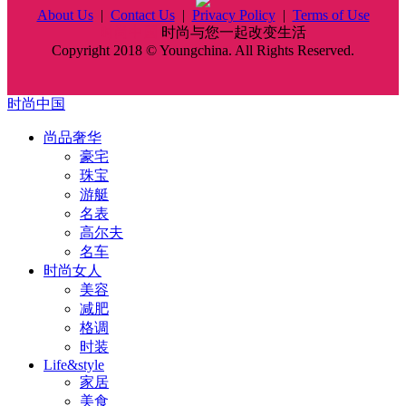
About Us
|
Contact Us
|
Privacy Policy
|
Terms of Use
时尚中国
时尚与您一起改变生活
Copyright 2018 © Youngchina. All Rights Reserved.
时尚中国
尚品奢华
豪宅
珠宝
游艇
名表
高尔夫
名车
时尚女人
美容
减肥
格调
时装
Life&style
家居
美食