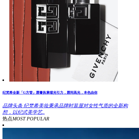
纪梵希全新「G方管」唇膏执掌缎光引力，唇间高光，本色由你
品牌头条
纪梵希美妆秉承品牌时装屋对女性气质的全新构
想，以纪式美学艺..
热点
MOST POPULAR