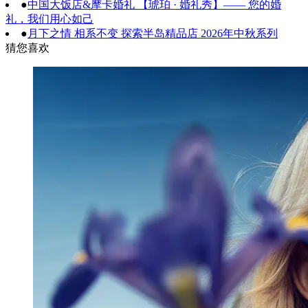
●
中国大饭店&摩卡婚礼 【琥珀 · 婚礼秀】—— 您的婚
礼，我们用心如己
●
月下之情 相系不变 探索半岛精品店 2026年中秋系列
猜您喜欢