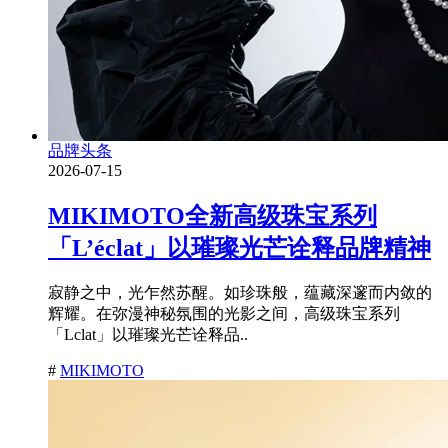
品牌头条
2026-07-15
MIKIMOTO全新高级珠宝系列
「L’éclat」以璀璨光芒诠释品牌精神
寂静之中，光乍然苏醒。如珍珠般，蕴藏深邃而内敛的
辉耀。在弥漫神秘氛围的光影之间，高级珠宝系列
「Lclat」以璀璨光芒诠释品..
#
MIKIMOTO