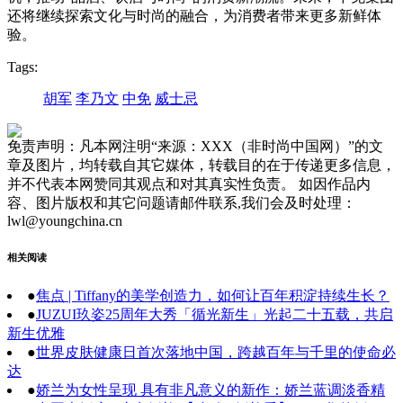
还将继续探索文化与时尚的融合，为消费者带来更多新鲜体
验。
Tags:
胡军
李乃文
中免
威士忌
免责声明：凡本网注明“来源：XXX（非时尚中国网）”的文
章及图片，均转载自其它媒体，转载目的在于传递更多信息，
并不代表本网赞同其观点和对其真实性负责。 如因作品内
容、图片版权和其它问题请邮件联系,我们会及时处理：
lwl@youngchina.cn
相关阅读
●
焦点 | Tiffany的美学创造力，如何让百年积淀持续生长？
●
JUZUI玖姿25周年大秀「循光新生」光起二十五载，共启
新生优雅
●
世界皮肤健康日首次落地中国，跨越百年与千里的使命必
达
●
娇兰为女性呈现 具有非凡意义的新作：娇兰蓝调淡香精