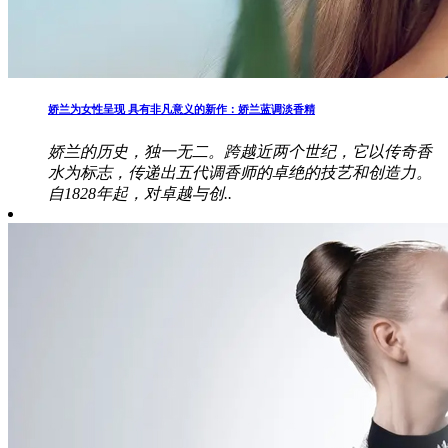
娇兰为女性呈现 具有非凡意义的新作：娇兰蓝调淡香精
娇兰的历史，独一无二。跨越近两个世纪，它以传奇香
水为标志，传递出五代调香师的卓绝的技艺和创造力。
自1828年起，对卓越与创..