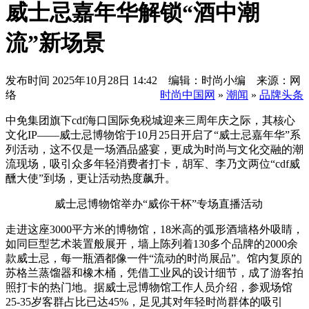
威士忌嘉年华解锁“酒中潮
流”新场景
发布时间
2025年10月28日 14:42 编辑：时尚小编 来源：网
络
时尚中国网
»
潮闻
»
品牌头条
中免集团旗下cdf海口国际免税城迎来三周年庆之际，其核心
文化IP——威士忌博物馆于10月25日开启了“威士忌嘉年华”系
列活动，这不仅是一场酒品盛宴，更成为时尚与文化交融的潮
流现场，吸引众多年轻消费者打卡，胡军、李乃文两位“cdf威
醺大使”到场，更让活动热度飙升。
威士忌博物馆举办“威你干杯”专场直播活动
走进这座3000平方米的博物馆，18米高的弧形酒墙格外吸睛，
如同巨型艺术装置般展开，墙上陈列着130多个品牌的2000余
款威士忌，每一瓶酒都像一件“流动的时尚展品”。馆内复原的
苏格兰蒸馏器和橡木桶，凭借工业风的设计细节，成了游客拍
照打卡的热门地。据威士忌博物馆工作人员介绍，参观场馆
25-35岁客群占比已达45%，足见其对年轻时尚群体的吸引