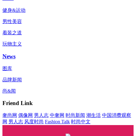
健身&运动
男性美容
着装之道
玩物主义
News
图库
品牌新闻
尚&闻
Friend Link
奢尚网
偶像网
男人志
中奢网
时尚新闻
潮生活
中国消费观察
网
男人志
风度时尚
Fashion Talk
时尚中文