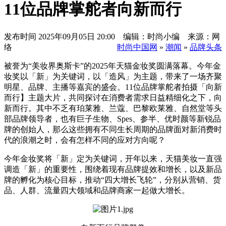
11位品牌掌舵者向新而行
发布时间
2025年09月05日 20:00 编辑：时尚小编 来源：网
络
时尚中国网
»
潮闻
»
品牌头条
被誉为“美妆界奥斯卡”的2025年天猫金妆奖圆满落幕。今年金
妆奖以「新」为关键词，以「造风」为主题，带来了一场齐聚
明星、品牌、主播等嘉宾的盛会。11位品牌掌舵者拍摄「向新
而行】主题大片，共同探讨在消费者需求日益精细化之下，向
新而行。其中不乏有珀莱雅、兰蔻、巴黎欧莱雅、自然堂等头
部品牌领导者，也有巨子生物、Spes、参半、优时颜等新锐品
牌的创始人，那么这些拥有不同生长周期的品牌面对新消费时
代的浪潮之时，会有怎样不同的应对方向呢？
今年金妆奖将「新」定为关键词，开年以来，天猫美妆一直强
调造「新」的重要性，围绕着现有品牌提效和增长，以及新品
牌的孵化为核心目标，推动“四大增长飞轮”，分别从营销、货
品、人群、流量四大领域和品牌商家一起做大增长。