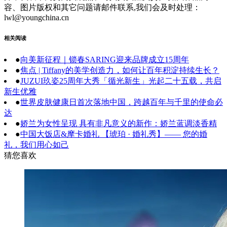
容、图片版权和其它问题请邮件联系,我们会及时处理：
lwl@youngchina.cn
相关阅读
●
向美新征程｜锁春SARING迎来品牌成立15周年
●
焦点 | Tiffany的美学创造力，如何让百年积淀持续生长？
●
JUZUI玖姿25周年大秀「循光新生」光起二十五载，共启
新生优雅
●
世界皮肤健康日首次落地中国，跨越百年与千里的使命必
达
●
娇兰为女性呈现 具有非凡意义的新作：娇兰蓝调淡香精
●
中国大饭店&摩卡婚礼 【琥珀 · 婚礼秀】—— 您的婚
礼，我们用心如己
猜您喜欢