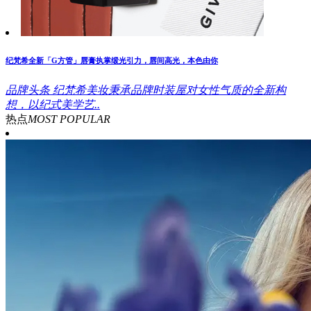
纪梵希全新「G方管」唇膏执掌缎光引力，唇间高光，本色由你
品牌头条
纪梵希美妆秉承品牌时装屋对女性气质的全新构
想，以纪式美学艺..
热点
MOST POPULAR