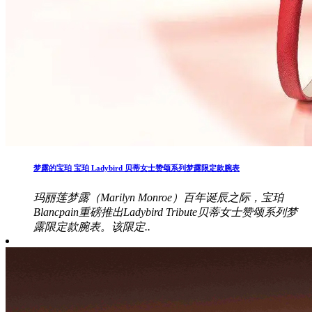
梦露的宝珀 宝珀 Ladybird 贝蒂女士赞颂系列梦露限定款腕表
玛丽莲梦露（Marilyn Monroe）百年诞辰之际，宝珀
Blancpain重磅推出Ladybird Tribute贝蒂女士赞颂系列梦
露限定款腕表。该限定..