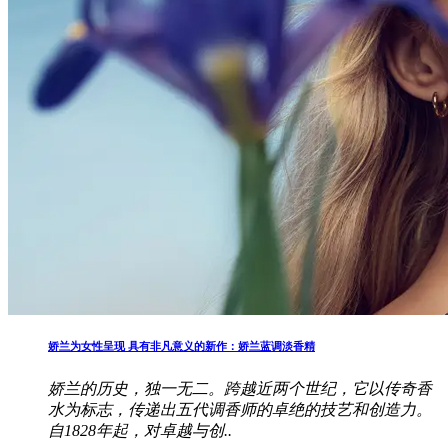
娇兰为女性呈现 具有非凡意义的新作：娇兰蓝调淡香精
娇兰的历史，独一无二。跨越近两个世纪，它以传奇香
水为标志，传递出五代调香师的卓绝的技艺和创造力。
自1828年起，对卓越与创..