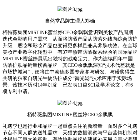
自然堂品牌主理人郑确
栢特薇集团MISTINE蜜丝婷CEO余飘飘意识到美妆产品周期
迭代会影响用户需求，从而将防晒产品从防紫外线向综合防护
升级，底妆和彩妆产品也变得更多样且兼具养肤功效。在全球
美妆产业数字化转型中，有37年热带防晒探索经验的国际品牌
MISTINE蜜丝婷展现出独特的战略定力。作为连续四年中国
防晒护肤品销量榜首品牌，其CEO余飘飘深知“技术代差就是
市场护城河”，便将由中泰德多国专家参与研发、与诺奖得主
共研的独家自研光生物防护成分“御光滤”技术应用于实际场
景。该技术历时14年沉淀，已发表11篇SCI及学术论文，有6
项专利申请。
栢特薇集团MISTINE蜜丝婷CEO余飘飘
礼遇季也是行业和品牌一起重点关注的新增量，面对多个礼遇
节点不同人群的送礼需求，天猫的数据洞察与平台营销机制对
此提供了巨大的帮助，有效协助品牌构建和补充用户需求调研