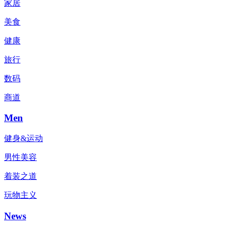
家居
美食
健康
旅行
数码
商道
Men
健身&运动
男性美容
着装之道
玩物主义
News