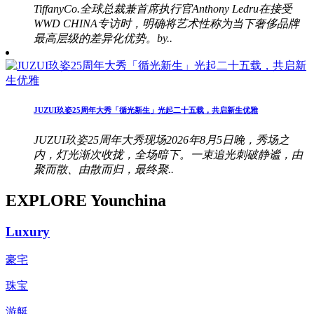
TiffanyCo.全球总裁兼首席执行官Anthony Ledru在接受
WWD CHINA专访时，明确将艺术性称为当下奢侈品牌
最高层级的差异化优势。by..
JUZUI玖姿25周年大秀「循光新生」光起二十五载，共启新生优雅
JUZUI玖姿25周年大秀现场2026年8月5日晚，秀场之
内，灯光渐次收拢，全场暗下。一束追光刺破静谧，由
聚而散、由散而归，最终聚..
EXPLORE Younchina
Luxury
豪宅
珠宝
游艇