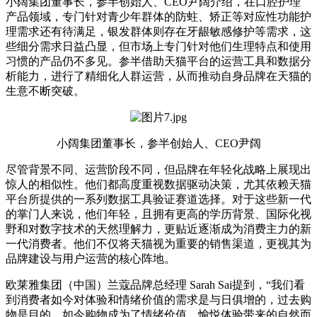
小阔集团董事长，参半创始人、CEO尹阔介绍，在口腔护理
产品领域，专门针对青少年群体的防蛀、矫正等对应性功能护
理需求还有待满足，银发群体则存在牙龈敏感修护等需求，这
些细分需求日益凸显，但市场上专门针对他们生理特点和使用
习惯的产品仍不多见。参半借助天猫平台的运营工具和数据分
析能力，进行了精细化人群运营，从而推动自身品牌在天猫的
生意不断突破。
小阔集团董事长，参半创始人、CEO尹阔
尽管背景不同、运营阶段不同，但品牌在年轻化战略上展现出
惊人的相似性。他们都高度重视数据驱动决策，尤其依赖天猫
平台所提供的一系列数据工具验证赛道选择。对于这些新一代
的掌门人来说，他们年轻，且拥有更高的学历背景、国际化视
野和对数字技术的天然理解力，更贴近逐渐成为消费主力的新
一代消费者。他们不仅将天猫视为重要的销售渠道，更视其为
品牌建设与用户运营的核心阵地。
欧莱雅集团（中国）兰蔻品牌总经理 Sarah Sai提到，“我们看
到消费者如今对体验和情绪价值的需求是与日俱增的，过去购
物是目的，如今购物成为了情绪价值、愉悦体验带来的自然而