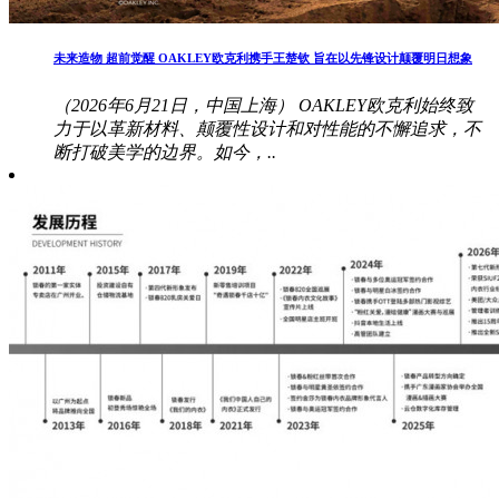
未来造物 超前觉醒 OAKLEY欧克利携手王楚钦 旨在以先锋设计颠覆明日想象
（2026年6月21日，中国上海） OAKLEY欧克利始终致
力于以革新材料、颠覆性设计和对性能的不懈追求，不
断打破美学的边界。如今，..