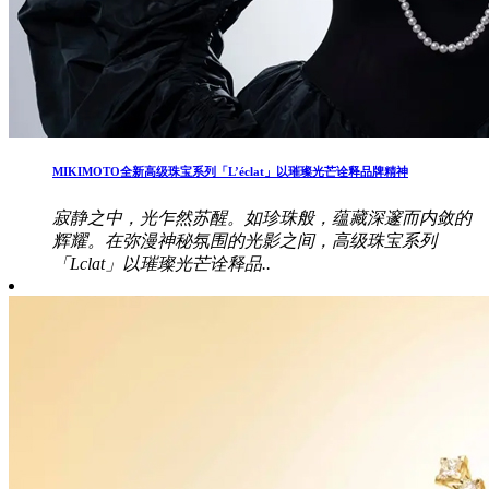
MIKIMOTO全新高级珠宝系列「L’éclat」以璀璨光芒诠释品牌精神
寂静之中，光乍然苏醒。如珍珠般，蕴藏深邃而内敛的
辉耀。在弥漫神秘氛围的光影之间，高级珠宝系列
「Lclat」以璀璨光芒诠释品..