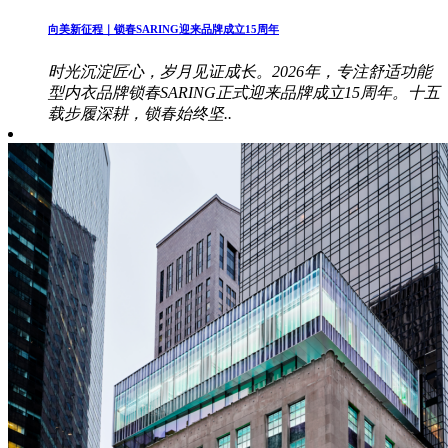
向美新征程｜锁春SARING迎来品牌成立15周年
时光沉淀匠心，岁月见证成长。2026年，专注舒适功能
型内衣品牌锁春SARING正式迎来品牌成立15周年。十五
载步履深耕，锁春始终坚..