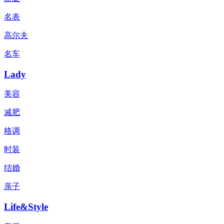
名表
高尔夫
名车
Lady
美容
减肥
格调
时装
结婚
亲子
Life&Style