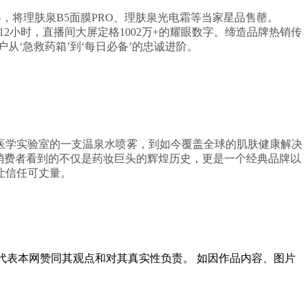
略，将理肤泉B5面膜PRO、理肤泉光电霜等当家星品售罄。
2小时，直播间大屏定格1002万+的耀眼数字。缔造品牌热销传
从‘急救药箱’到‘每日必备’的忠诚进阶。
医学实验室的一支温泉水喷雾，到如今覆盖全球的肌肤健康解决
，消费者看到的不仅是药妆巨头的辉煌历史，更是一个经典品牌以
让信任可丈量。
代表本网赞同其观点和对其真实性负责。 如因作品内容、图片