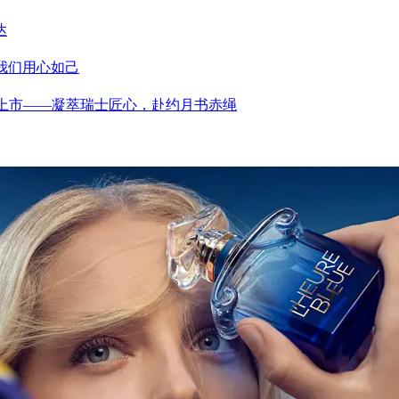
达
，我们用心如己
刀浪漫上市——凝萃瑞士匠心，赴约月书赤绳