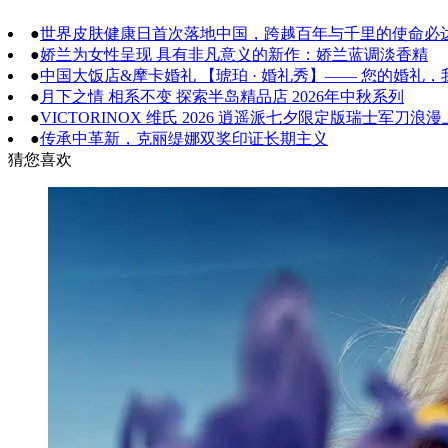
●
世界皮肤健康日首次落地中国，跨越百年与千里的使命必
●
娇兰为女性呈现 具有非凡意义的新作：娇兰蓝调淡香精
●
中国大饭店&摩卡婚礼 【琥珀 · 婚礼秀】—— 您的婚礼
●
月下之情 相系不变 探索半岛精品店 2026年中秋系列
●
VICTORINOX 维氏 2026 逍遥派七夕限定版瑞士军
●
传承中革新，克丽缇娜双奖印证长期主义
猜您喜欢