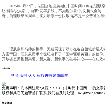
2025年3月22日，法国当地凌晨4点(中国时间11点)在
让‘科学说人话’，自研“花再多钱，不如理肤泉”的洗脑式金句
奇，为理肤泉50周年，实力增添一份快乐!这不是一次普通的破纪
理肤泉和马帅的携手，无疑展现了双方在各自领域断层式领先
方案帝国，理肤泉用半个世纪诠释了「医学驱动美丽」的信仰。
开放姿态拥抱新渠道、新人群、新叙事的破界决心——在功效
Tags:
抖音
头部
达人
马帅
理肤泉
50周年
免责声明：凡本网注明“来源：XXX（非时尚中国网）”的文
版权和其它问题请邮件联系,我们会及时处理：lwl@youngchina.
相关阅读