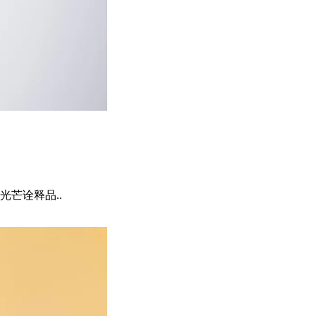
芒诠释品..