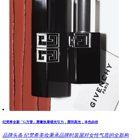
纪梵希全新「G方管」唇膏执掌缎光引力，唇间高光，本色由你
品牌头条
纪梵希美妆秉承品牌时装屋对女性气质的全新构