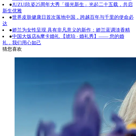
●
JUZUI玖姿25周年大秀「循光新生」光起二十五载，共启
新生优雅
●
世界皮肤健康日首次落地中国，跨越百年与千里的使命必
达
●
娇兰为女性呈现 具有非凡意义的新作：娇兰蓝调淡香精
●
中国大饭店&摩卡婚礼 【琥珀 · 婚礼秀】—— 您的婚
礼，我们用心如己
猜您喜欢