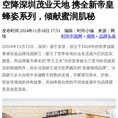
空降深圳茂业天地 携全新帝皇
蜂姿系列，倾献蜜润肌秘
发布时间
2024年11月18日 17:53 编辑：时尚小编 来源：网
络
时尚中国网
»
潮闻
»
品牌头条
(2024年11月15日，深圳）源于皇室，创立于1828年的世界顶级
奢侈化妆品牌法国娇兰，吸引了世界各地社会名流成为它的忠实
拥趸。而品牌最为著名的“帝王之水”为庆贺拿破仑三世与欧也妮皇
后的新婚而作，也令法国娇兰成为世界瞩目的“皇家御用品牌”。法
国娇兰从大自然中采撷数不胜数的灵感，不断谱写香水、护肤、
彩妆等领域的传奇故事，并始终将自然的可持续发展作为品牌愿
景及创意源泉。