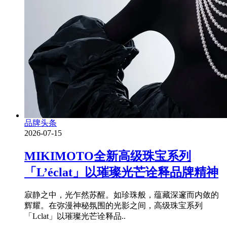
品牌头条
2026-07-15
MIKIMOTO全新高级珠宝系列
「L’éclat」以璀璨光芒诠释品牌精神
寂静之中，光乍然苏醒。如珍珠般，蕴藏深邃而内敛的
辉耀。在弥漫神秘氛围的光影之间，高级珠宝系列
「Lclat」以璀璨光芒诠释品..