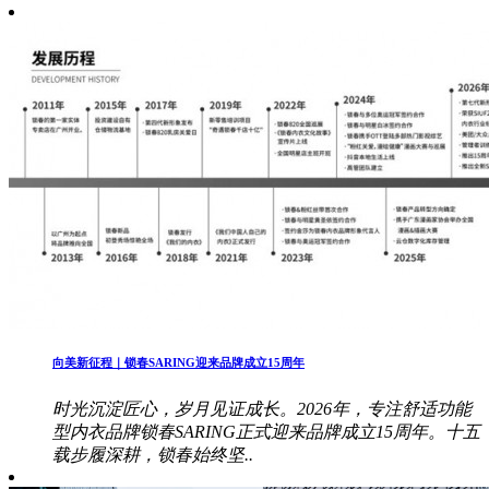
向美新征程｜锁春SARING迎来品牌成立15周年
时光沉淀匠心，岁月见证成长。2026年，专注舒适功能
型内衣品牌锁春SARING正式迎来品牌成立15周年。十五
载步履深耕，锁春始终坚..