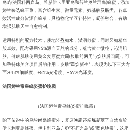
岛屿(法国科西嘉岛、希腊伊卡里亚岛和芬兰奥兰群岛)蜂蜜，添加
娇兰臻选蜂王浆，富含维生素、微量元素、氨基酸及脂类。各卓
效活性成分皆源自蜂巢，具植物化学互补特性，凝荟融合，有助
增强肌肤天生自愈机制。
运用特别的配方技术，质地轻盈如水，滋润似蜜，同时又如精华
般卓效。配方采用95%源自天然的成分，蕴含黄金微粒，沁润肌
肤。健康肌肤使用黄金复原蜜六周(焕肤前两周与焕肤后四周)，可
加乘特殊美容项目后的作用，皮肤“重焕新生”，表现为以下三大方
面:+43%细腻度、+81%光滑度、+69%光泽度。
法国娇兰帝皇蜂姿蜜护晚霜
（法国娇兰帝皇蜂姿蜜护晚霜）
除了传说中的乌埃尚岛蜂蜜外，复原晚霜还精炼凝萃了自然奇珍
伊卡利亚岛蜂蜜。伊卡利亚岛亦称“不朽之岛”或“蓝色地带”，这座