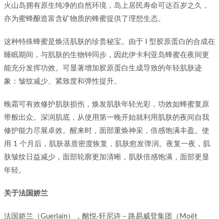
火山岛拥有原生纯净的自然环境，岛上居民寿命可达百岁之久，
亦为蜜蜂酿造富含矿物质的蜂蜜提供了理想生态。
这种特殊蜂蜜是焕活肌肤的珍贵秘宝。由于 I 型胶原蛋白的合成在
睡眠期间，与肌肤的生物钟同步，因此伊卡利亚岛蜂蜜在夜间更
能充分发挥功效。可显著增加胶原蛋白生成导致的年轻肌肤迹
象：皱纹减少、紧致度和弹性提升。
晚霜可有效修护肌肤损伤，焕发肌肤年轻光彩，功效如蜂蜜复原
带般出众。深润肌底，从使用第一晚开始就利用肌肤的夜间自我
修护能力尽展卓效。醒来时，面部重焕神采，倍感饱满丰盈。使
用 1 个月后，肌肤基质密度恢复，肌肤愈发弹润。夜复一夜，肌
肤皱纹日益减少，面部轮廓更加清晰，肌肤倍感饱满，面部更显
年轻。
关于法国娇兰
法国娇兰（Guerlain），酩悦·轩尼诗－路易威登集团（Moët