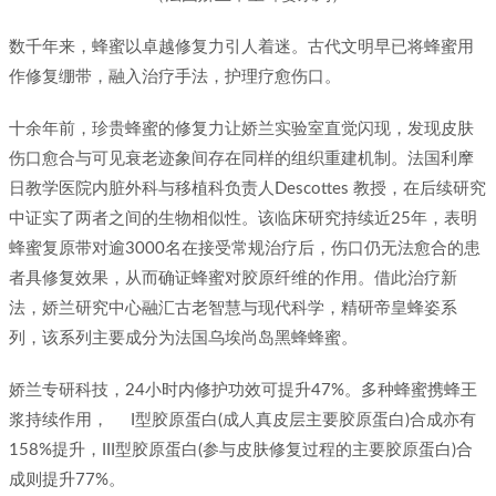
数千年来，蜂蜜以卓越修复力引人着迷。古代文明早已将蜂蜜用
作修复绷带，融入治疗手法，护理疗愈伤口。
十余年前，珍贵蜂蜜的修复力让娇兰实验室直觉闪现，发现皮肤
伤口愈合与可见衰老迹象间存在同样的组织重建机制。法国利摩
日教学医院内脏外科与移植科负责人Descottes 教授，在后续研究
中证实了两者之间的生物相似性。该临床研究持续近25年，表明
蜂蜜复原带对逾3000名在接受常规治疗后，伤口仍无法愈合的患
者具修复效果，从而确证蜂蜜对胶原纤维的作用。借此治疗新
法，娇兰研究中心融汇古老智慧与现代科学，精研帝皇蜂姿系
列，该系列主要成分为法国乌埃尚岛黑蜂蜂蜜。
娇兰专研科技，24小时内修护功效可提升47%。多种蜂蜜携蜂王
浆持续作用， I型胶原蛋白(成人真皮层主要胶原蛋白)合成亦有
158%提升，III型胶原蛋白(参与皮肤修复过程的主要胶原蛋白)合
成则提升77%。