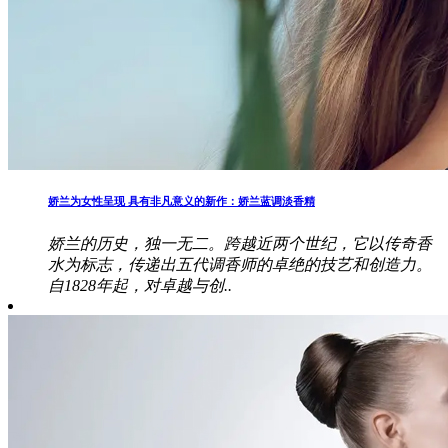
娇兰为女性呈现 具有非凡意义的新作：娇兰蓝调淡香精
娇兰的历史，独一无二。跨越近两个世纪，它以传奇香
水为标志，传递出五代调香师的卓绝的技艺和创造力。
自1828年起，对卓越与创..