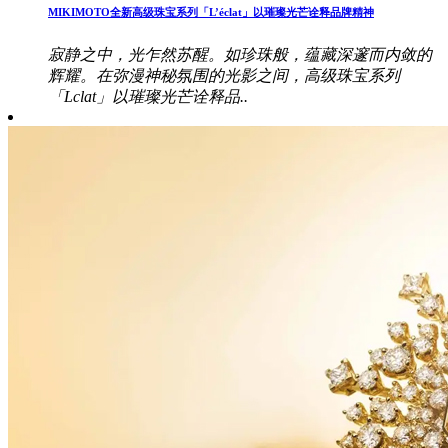
MIKIMOTO全新高级珠宝系列「L’éclat」以璀璨光芒诠释品牌精神
寂静之中，光乍然苏醒。如珍珠般，蕴藏深邃而内敛的
辉耀。在弥漫神秘氛围的光影之间，高级珠宝系列
「Lclat」以璀璨光芒诠释品..