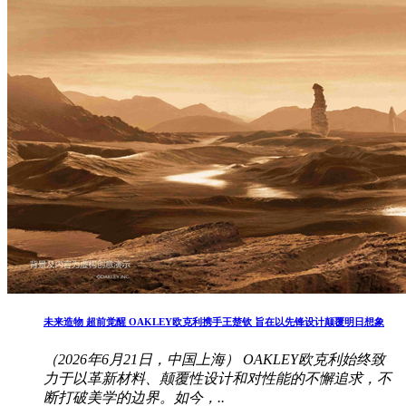
未来造物 超前觉醒 OAKLEY欧克利携手王楚钦 旨在以先锋设计颠覆明日想象
（2026年6月21日，中国上海） OAKLEY欧克利始终致
力于以革新材料、颠覆性设计和对性能的不懈追求，不
断打破美学的边界。如今，..