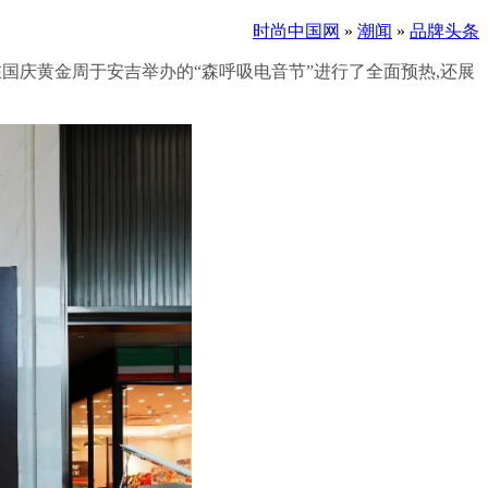
时尚中国网
»
潮闻
»
品牌头条
将在国庆黄金周于安吉举办的“森呼吸电音节”进行了全面预热,还展