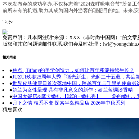
本次发布会的成功举办,不仅标志着“2024森呼吸电音节”筹
前所未有的机遇,助力其成为国内外游客的理想目的地。未来,
Tags:
免责声明：凡本网注明“来源：XXX（非时尚中国网）”的文
版权和其它问题请邮件联系,我们会及时处理：lwl@youngchina.
相关阅读
●
焦点 | Tiffany的美学创造力，如何让百年积淀持续生长？
●
JUZUI玖姿25周年大秀「循光新生」光起二十五载，共启
●
世界皮肤健康日首次落地中国，跨越百年与千里的使命必
●
娇兰为女性呈现 具有非凡意义的新作：娇兰蓝调淡香精
●
中国大饭店&摩卡婚礼 【琥珀 · 婚礼秀】—— 您的婚礼
●
月下之情 相系不变 探索半岛精品店 2026年中秋系列
猜您喜欢