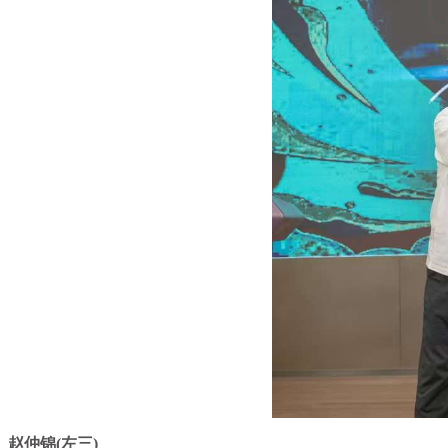
赵仲锦(左三)