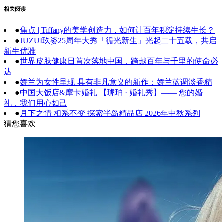
相关阅读
●
焦点 | Tiffany的美学创造力，如何让百年积淀持续生长？
●
JUZUI玖姿25周年大秀「循光新生」光起二十五载，共启
新生优雅
●
世界皮肤健康日首次落地中国，跨越百年与千里的使命必
达
●
娇兰为女性呈现 具有非凡意义的新作：娇兰蓝调淡香精
●
中国大饭店&摩卡婚礼 【琥珀 · 婚礼秀】—— 您的婚
礼，我们用心如己
●
月下之情 相系不变 探索半岛精品店 2026年中秋系列
猜您喜欢