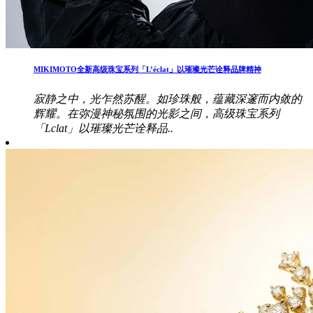
MIKIMOTO全新高级珠宝系列「L’éclat」以璀璨光芒诠释品牌精神
寂静之中，光乍然苏醒。如珍珠般，蕴藏深邃而内敛的
辉耀。在弥漫神秘氛围的光影之间，高级珠宝系列
「Lclat」以璀璨光芒诠释品..