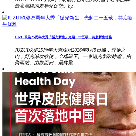
最高层级的差异化优势。by..
JUZUI玖姿25周年大秀「循光新生」光起二十五载，共启新生优雅
JUZUI玖姿25周年大秀现场2026年8月5日晚，秀场之
内，灯光渐次收拢，全场暗下。一束追光刺破静谧，由
聚而散、由散而归，最终聚..