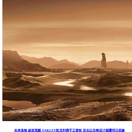
未来造物 超前觉醒 OAKLEY欧克利携手王楚钦 旨在以先锋设计颠覆明日想象