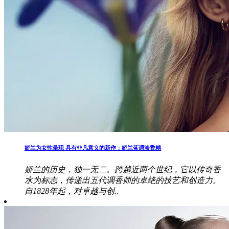
娇兰为女性呈现 具有非凡意义的新作：娇兰蓝调淡香精
娇兰的历史，独一无二。跨越近两个世纪，它以传奇香
水为标志，传递出五代调香师的卓绝的技艺和创造力。
自1828年起，对卓越与创..