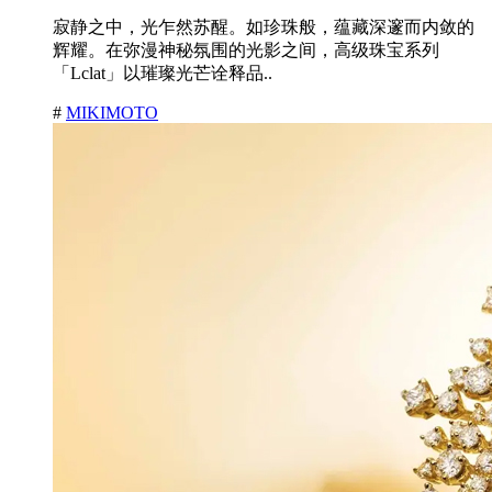
寂静之中，光乍然苏醒。如珍珠般，蕴藏深邃而内敛的
辉耀。在弥漫神秘氛围的光影之间，高级珠宝系列
「Lclat」以璀璨光芒诠释品..
#
MIKIMOTO