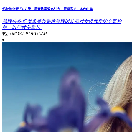
纪梵希全新「G方管」唇膏执掌缎光引力，唇间高光，本色由你
品牌头条
纪梵希美妆秉承品牌时装屋对女性气质的全新构
想，以纪式美学艺..
热点
MOST POPULAR