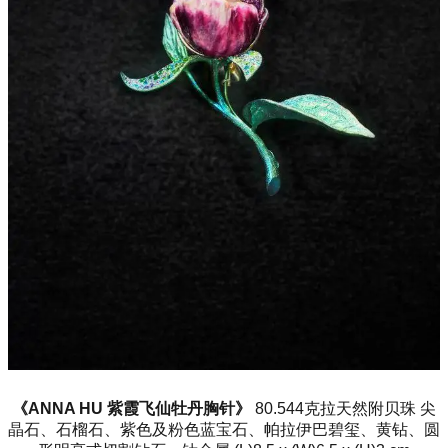
《ANNA HU 紫霞飞仙牡丹胸针》
80.544克拉天然附贝珠 尖
晶石、石榴石、紫色及粉色蓝宝石、帕拉伊巴碧玺、黄钻、圆