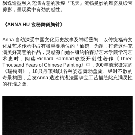
飘逸造型融入充满古意的敦煌『飞天』流畅曼妙的舞姿及缎带
剪影，呈现柔中有劲的感性。
《ANNA HU 玄秘舞鹤胸针》
Anna 自幼深受中国文化历史故事及神话熏陶，以传统福寿文
化及艺术传承中占有极重要地位的「仙鹤」为题，打造这件充
满美好寓意的作品，灵感源自她在纽约帕森斯艺术学院学习艺
术史时，阅读Richard Barnhart教授开创性著作《Three
Thousand Years of Chinese Painting》中，900年前宋徽宗的
《瑞鹤图》，18只丹顶鹤以各种姿态舞动盘旋、经时不散的
奇景构图，启发Anna 透过精湛法国珠宝工艺描绘此充满灵性
的祥瑞之禽。