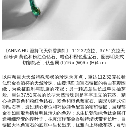
《ANNA HU 漫舞飞天郁香胸针》 112.32克拉、37.51克拉天
然珍珠 黄色和粉红色钻石、粉色和橙色蓝宝石、圆形明亮式
切割钻石，钛金属 (L)16 x (W)6 x (H)4 cm
以两颗巨大天然特殊形状的珍珠为亮点，重达112.32克拉状
似郁金香酒杯的天然珍珠，由覆满刻面宝石镶嵌的卷曲花瓣围
绕，为象征胜利与凯旋的花冠；另一颗恣意生长成罕见抽芽
般、重达37.51克拉的长型天然珍珠则是亭亭玉立的花茎。精
心挑选黄色和粉红色钻石、粉色和橙色蓝宝石、圆形明亮式切
割钻石等，透过精心定位和巧妙颜色配置的密钉镶嵌，展现郁
金香如画般热情鲜明且活力的色彩；以生机勃勃绿色钛金属打
造粗细渐变的厚叶子，拟真演绎郁金香独特蜡状带脊长叶，自
镶嵌大地色宝石的底座中生长出来，优雅向上环绕花茎，灵动