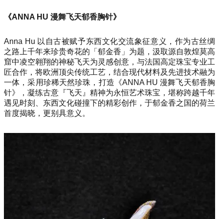
《ANNA HU 漫舞飞天郁香胸针》
Anna Hu 以自古被赋予东西文化交流象征意义，作为古丝绸
之路上千年来珍贵奇花的「郁金香」为题，汲取源自敦煌莫高
窟中凌空翱翔的神秘飞天为灵感创意，与法国高定珠宝专业工
匠合作，将欧洲顶尖传统工艺，结合现代材料及先进技术融为
一体，采用珍稀天然珍珠，打造《ANNA HU 漫舞飞天郁香胸
针》，凝练古意『飞天』精神为永恒艺术珠宝，堪称跨越千年
遇见时刻、东西文化碰撞下的精彩创作，于郁金香之国的荷兰
首度揭晓，更别具意义。