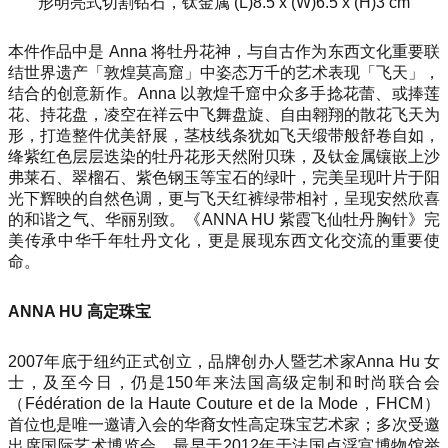
形明亮式切割钻石，钛金属 (L)8.5 x (W)6.5 x (H)3 cm
本件作品中是 Anna 将牡丹花神，与自古作为东西文化重要联
结世界遗产「敦煌莫高窟」中姿态万千的艺术表现「飞天」，
结合的创意新作。Anna 以敦煌千窟中众多手捻花蕾、或捧莲
花、持花盘，凌空在祥云中飞舞盘旋、自由翱翔的散花飞天为
形，打造整件优美舒展，茎枝线条犹如飞天缎带般舒卷自如，
绛紫红色层层迭染的牡丹花形天然附贝珠，及钛金属镶嵌上沙
弗莱石、翠榴石、紫色钢玉等宝石的绿叶，完美呈现叶片于阳
光下辉映的自然色调，更与飞天红裤绿带相衬，呈现安然欣喜
的和谐之气、华丽别致。《ANNA HU 紫霞飞仙牡丹胸针》完
美传承中华千年牡丹文化，更是展现东西文化交流的重要使
命。
ANNA HU 高定珠宝
2007年底于纽约正式创立，品牌创办人暨艺术家Anna Hu 女
士，及至今日，仍是150年来法国高级定制和时尚联合会
（Fédération de la Haute Couture et de la Mode，FHCM）
首位也是唯一邀请入会的华裔女性高定珠宝艺术家；多次受邀
出席国际艺术博览会，最早于2012年于法国卢浮宫博物馆举