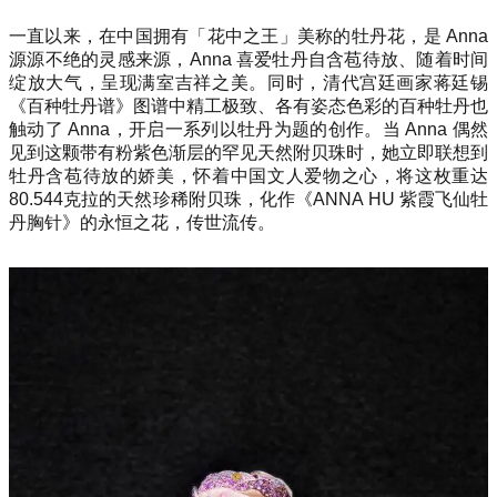
一直以来，在中国拥有「花中之王」美称的牡丹花，是 Anna
源源不绝的灵感来源，Anna 喜爱牡丹自含苞待放、随着时间
绽放大气，呈现满室吉祥之美。同时，清代宫廷画家蒋廷锡
《百种牡丹谱》图谱中精工极致、各有姿态色彩的百种牡丹也
触动了 Anna，开启一系列以牡丹为题的创作。当 Anna 偶然
见到这颗带有粉紫色渐层的罕见天然附贝珠时，她立即联想到
牡丹含苞待放的娇美，怀着中国文人爱物之心，将这枚重达
80.544克拉的天然珍稀附贝珠，化作《ANNA HU 紫霞飞仙牡
丹胸针》的永恒之花，传世流传。