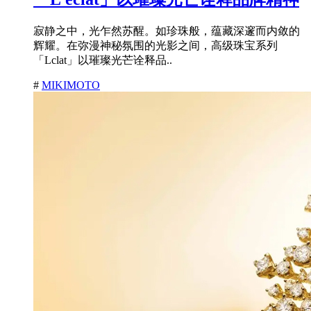
寂静之中，光乍然苏醒。如珍珠般，蕴藏深邃而内敛的
辉耀。在弥漫神秘氛围的光影之间，高级珠宝系列
「Lclat」以璀璨光芒诠释品..
#
MIKIMOTO