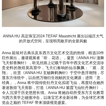
ANNA HU 高定珠宝2024 TEFAF Maastricht 展出以端庄大气
的开放式空间，呈现明亮敞开的全新风貌
Anna 延续对古典乐及东西方文化艺术交流的热情，精选10件
巨作展出，邀请观展者「听．花语」，凝赏《ANNA HU 漫舞
飞天郁香胸针》，听见丝路上记载千百年中西文化艺术交流珍
贵史料的敦煌莫高窟中，飞天们奏响的仙乐飘飘；「观．灵
翔」，欣赏《ANNA HU 玄秘舞鹤胸针》于空中悬浮翱翔，尽
显东方传统中，以自然万物衍生祝献的文化渊源；进而「意．
经典」，Anna 将中国传统牡丹文化拟若飞仙，再度结合她所
著迷敦煌飞天剪影，打造《ANNA HU 紫霞飞仙牡丹胸针》，
令人沉浸于历史悠悠长情。Anna 将她自幼所受东方文化教育
与西方美学之碰撞冲击，以珠宝艺术全新诠释，为全球艺术博
览会之巅的 TEFAF 带来顶级视觉盛宴。