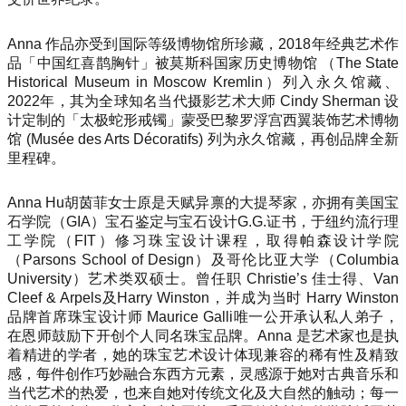
Anna 作品亦受到国际等级博物馆所珍藏，2018年经典艺术作
品「中国红喜鹊胸针」被莫斯科国家历史博物馆 （The State
Historical Museum in Moscow Kremlin）列入永久馆藏、
2022年，其为全球知名当代摄影艺术大师 Cindy Sherman 设
计定制的「太极蛇形戒镯」蒙受巴黎罗浮宫西翼装饰艺术博物
馆 (Musée des Arts Décoratifs) 列为永久馆藏，再创品牌全新
里程碑。
Anna Hu胡茵菲女士原是天赋异禀的大提琴家，亦拥有美国宝
石学院（GIA）宝石鉴定与宝石设计G.G.证书，于纽约流行理
工学院（FIT）修习珠宝设计课程，取得帕森设计学院
（Parsons School of Design）及哥伦比亚大学（Columbia
University）艺术类双硕士。曾任职 Christie’s 佳士得、Van
Cleef & Arpels及Harry Winston，并成为当时 Harry Winston
品牌首席珠宝设计师 Maurice Galli唯一公开承认私人弟子，
在恩师鼓励下开创个人同名珠宝品牌。Anna 是艺术家也是执
着精进的学者，她的珠宝艺术设计体现兼容的稀有性及精致
感，每件创作巧妙融合东西方元素，灵感源于她对古典音乐和
当代艺术的热爱，也来自她对传统文化及大自然的触动；每一