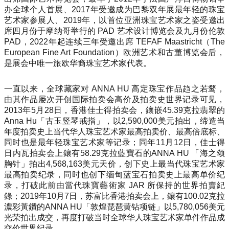
办全球个人首展、2017年受邀成为巴黎双年展最年轻的珠宝
艺术家参展人、2019年，以首位亚洲珠宝艺术家之姿受邀出
席四月份于摩纳哥举行的 PAD 艺术设计博览会及九月份伦敦
PAD，2022年起连续三年受邀出席 TEFAF Maastricht（The
European Fine Art Foundation）欧洲艺术和古董博览会后，
是展会中唯一旅欧华裔珠宝艺术家代表。
一直以来，全球藏家对 ANNA HU 高定珠宝作品趋之若鹜，
由其作品屡次开创国际拍卖会高价及拍卖史世界记录可见，
2013年5月28日，香港佳士得拍卖会，鑲嵌45.39克拉翡翠的
Anna Hu「古玉竖琴戒指」，以2,590,000美元拍出，缔造当
年度拍卖史上当代华人珠宝艺术家最高拍卖价、最高倍底标、
同时也是最年轻珠宝艺术家等记录；同年11月12日，佳士得
日内瓦拍卖会上鑲有58.29克拉藍寶石的ANNA HU 「海之颂
胸针」拍出4,568,163美元天价，创下史上最当代珠宝艺术家
最高拍卖纪录，同时也创下缅甸蓝宝石拍卖史上最高单价纪
录，打破此前由當代珠寶藝術家 JAR 所保持的世界拍賣紀
錄；2019年10月7日，苏富比香港拍卖会上，鑲有100.02克拉
濃彩黃鑽的ANNA HU「敦煌琵琶黄钻项链」以5,780,056美元
光荣拍出成交，再度打破当时全球华人珠宝艺术家单件作品成
交价世界纪录。