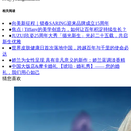
相关阅读
●
向美新征程｜锁春SARING迎来品牌成立15周年
●
焦点 | Tiffany的美学创造力，如何让百年积淀持续生长？
●
JUZUI玖姿25周年大秀「循光新生」光起二十五载，共启
新生优雅
●
世界皮肤健康日首次落地中国，跨越百年与千里的使命必
达
●
娇兰为女性呈现 具有非凡意义的新作：娇兰蓝调淡香精
●
中国大饭店&摩卡婚礼 【琥珀 · 婚礼秀】—— 您的婚
礼，我们用心如己
猜您喜欢