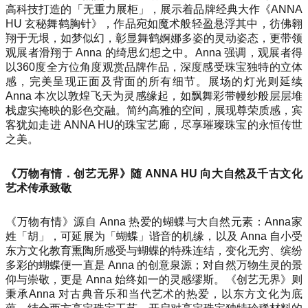
高科技打造的「无重力展柜」，展示着品牌经典大作《ANNA
HU 玄秘舞鹤胸针》，作品宛如魔术般轻盈悬浮其中，彷佛翱
翔于无垠，如梦似幻，彰显舞鹤婀娜多姿的灵动姿态，更带领
观展者滑翔于 Anna 的绮思幻想之中。Anna 强调，观展者得
以360度全方位角度观赏品牌作品，深度感受珠宝独特的立体
感，完美呈现正面及背面的所有细节。展场的灯光则延续
Anna 本次以敦煌飞天为灵感缘起，如飘舞彩带幔纱般层层堆
栈虚实掩映的影色交融。简约高雅的空间，展现尊荣质感，宾
客犹如走进 ANNA HU的珠宝艺廊，尽享璀璨珠宝的永恒传世
之美。
《万物有情．创艺无界》随 ANNA HU 向大自然及千古文化
艺术传承致敬
《万物有情》源自 Anna 热爱的蝴蝶与大自然元素：Anna家
姓「胡」，可延展为「蝴蝶」谐音的机缘，以及 Anna 自小受
东方文化教育熏陶所感受与蝴蝶的特殊连结，变化无穷、缤纷
多彩的蝴蝶便一直是 Anna 的创意泉源；对自然万物生灵的景
仰与崇敬，更是 Anna 始终如一的灵感缪斯。《创艺无界》则
秉承Anna 对古典音乐和当代艺术的热爱，以东方文化为底