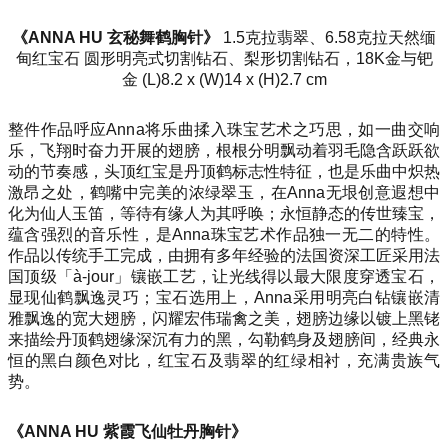
《ANNA HU 玄秘舞鹤胸针》
1.5克拉翡翠、6.58克拉天然缅
甸红宝石 圆形明亮式切割钻石、梨形切割钻石，18K金与钯
金 (L)8.2 x (W)14 x (H)2.7 cm
整件作品呼应Anna将乐曲揉入珠宝艺术之巧思，如一曲交响
乐，飞翔时奋力开展的翅膀，根根分明飘动着羽毛隐含跃跃欲
动的节奏感，头顶红宝是丹顶鹤标志性特征，也是乐曲中炽热
激昂之处，鹤嘴中完美的浓绿翠玉，在Anna无垠创意遐想中
化为仙人玉笛，等待有缘人为其呼唤；永恒静态的传世臻宝，
蕴含强烈的音乐性，是Anna珠宝艺术作品独一无二的特性。
作品以传统手工完成，由拥有多年经验的法国资深工匠采用法
国顶级「à-jour」镶嵌工艺，让光线得以最大限度穿透宝石，
显现仙鹤飘逸灵巧；宝石选用上，Anna采用明亮白钻镶嵌清
雅飘逸的宽大翅膀，闪耀宏伟瑞禽之美，翅膀边缘以镀上黑铑
来描绘丹顶鹤翅缘深沉有力的黑，勾勒鹤身及翅膀间，经典永
恒的黑白颜色对比，红宝石及翡翠的红绿相衬，充满贵族气
势。
《ANNA HU 紫霞飞仙牡丹胸针》