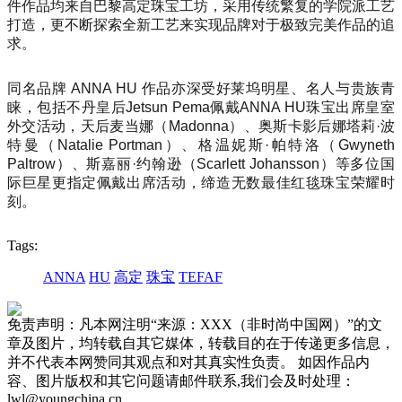
件作品均来自巴黎高定珠宝工坊，采用传统繁复的学院派工艺
打造，更不断探索全新工艺来实现品牌对于极致完美作品的追
求。
同名品牌 ANNA HU 作品亦深受好莱坞明星、名人与贵族青
睐，包括不丹皇后Jetsun Pema佩戴ANNA HU珠宝出席皇室
外交活动，天后麦当娜（Madonna）、奥斯卡影后娜塔莉·波
特曼（Natalie Portman）、格温妮斯·帕特洛（Gwyneth
Paltrow）、斯嘉丽·约翰逊（Scarlett Johansson）等多位国
际巨星更指定佩戴出席活动，缔造无数最佳红毯珠宝荣耀时
刻。
Tags:
ANNA
HU
高定
珠宝
TEFAF
免责声明：凡本网注明“来源：XXX（非时尚中国网）”的文
章及图片，均转载自其它媒体，转载目的在于传递更多信息，
并不代表本网赞同其观点和对其真实性负责。 如因作品内
容、图片版权和其它问题请邮件联系,我们会及时处理：
lwl@youngchina.cn