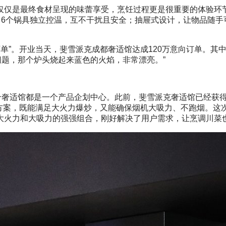
仅是最终食材呈现的味蕾享受，烹饪过程更是很重要的体验环节
，6个锅具独立控温，互不干扰且安全；抽屉式设计，让物品随手
下单”。开业当天，斐雪派克成都奢适馆达成120万意向订单。其
问题，那个炉头烧起来蓝色的火焰，非常漂亮。”
奢适馆都是一个产品企划中心。此前，斐雪派克奢适馆已经获得
解决方案，既能满足大火力爆炒，又能确保烟机大吸力、不跑烟。
大火力和大吸力的强强组合，刚好解决了用户需求，让烹调川菜