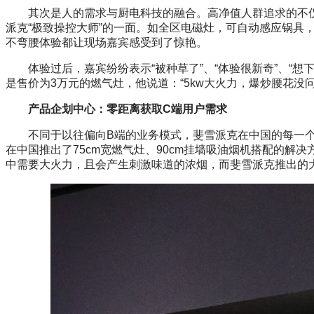
其次是人的需求与厨电科技的融合。高净值人群追求的不仅
派克“极致操控大师”的一面。如全区电磁灶，可自动感应锅具
不弯腰体验都让现场嘉宾感受到了惊艳。
体验过后，嘉宾纷纷表示“被种草了”、“体验很新奇”、“想
是售价为3万元的燃气灶，他说道：“5kw大火力，爆炒腰花没
产品企划中心：零距离获取C端用户需求
不同于以往偏向B端的业务模式，斐雪派克在中国的每一个
在中国推出了75cm宽燃气灶、90cm挂墙吸油烟机搭配的
中需要大火力，且会产生刺激味道的浓烟，而斐雪派克推出的