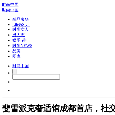
时尚中国
时尚中国
尚品奢华
Life&Style
时尚女人
男人志
娱乐[趣]
时尚NEWS
品牌
图库
时尚中国
斐雪派克奢适馆成都首店，社