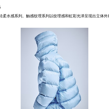
络
系列和轻柔水感系列。触感纹理系列以纹理感和虹彩光泽呈现出立体