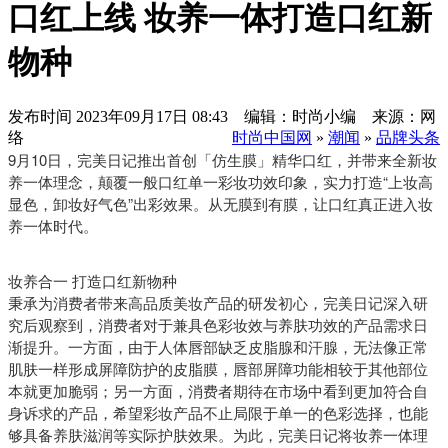
口红上线 妆养一体打造口红新
物种
发布时间
2023年09月17日 08:43 编辑：时尚小编 来源：网
络
时尚中国网
»
潮闻
»
品牌头条
9月10日，完美日记推出首创「仿生膜」精华口红，并带来全新妆
养一体理念，颠覆一般口红单一彩妆功效印象，实力打造“上妆高
显色，卸妆好气色”出彩效果。从无膜到有膜，让口红真正进入妆
养一体时代。
妆养合一 打造口红新物种
秉承为消费者带来高品质美妆产品的研发初心，完美日记深入研
究后观察到，消费者对于兼具色彩妆效与养肤功效的产品需求日
渐提升。一方面，由于人体唇部缺乏皮脂腺和汗腺，无法像正常
肌肤一样形成屏障防护的皮脂膜，唇部屏障功能相较于其他部位
本就更加脆弱；另一方面，消费者期待在市场中看到更加符合自
身诉求的产品，希望彩妆产品不止局限于单一的色彩选择，也能
够具备养肤滋润等实际护肤效果。为此，完美日记将妆养一体理