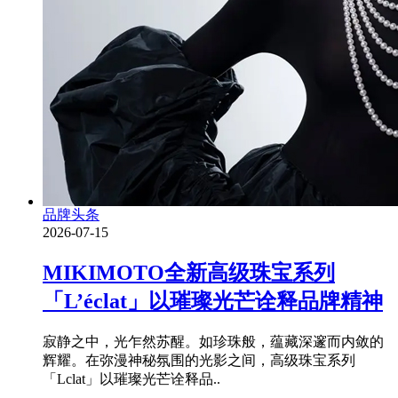
品牌头条
2026-07-15
MIKIMOTO全新高级珠宝系列
「L’éclat」以璀璨光芒诠释品牌精神
寂静之中，光乍然苏醒。如珍珠般，蕴藏深邃而内敛的
辉耀。在弥漫神秘氛围的光影之间，高级珠宝系列
「Lclat」以璀璨光芒诠释品..