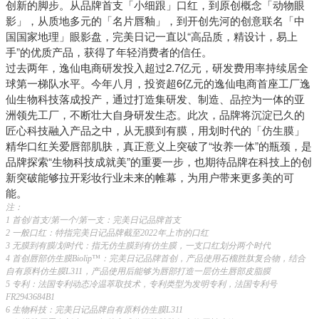
创新的脚步。从品牌首支「小细跟」口红，到原创概念「动物眼
影」，从质地多元的「名片唇釉」，到开创先河的创意联名「中
国国家地理」眼影盘，完美日记一直以“高品质，精设计，易上
手”的优质产品，获得了年轻消费者的信任。
过去两年，逸仙电商研发投入超过2.7亿元，研发费用率持续居全
球第一梯队水平。今年八月，投资超6亿元的逸仙电商首座工厂逸
仙生物科技落成投产，通过打造集研发、制造、品控为一体的亚
洲领先工厂，不断壮大自身研发生态。此次，品牌将沉淀已久的
匠心科技融入产品之中，从无膜到有膜，用划时代的「仿生膜」
精华口红关爱唇部肌肤，真正意义上突破了“妆养一体”的瓶颈，是
品牌探索“生物科技成就美”的重要一步，也期待品牌在科技上的创
新突破能够拉开彩妆行业未来的帷幕，为用户带来更多美的可
能。
注：
1
首创/首支/
第一个
/第一支
：完美日记品牌首支
2
一般口红：特指完美日记品牌截至2022年上市的口红
3
无膜到有膜
/划时代
：指无仿生膜到有仿生膜
，一支口红划分两个时代
4
首创唇部仿生膜Biolip™：完美日记品牌首创，产品使用石榴胜肽复合物，结合
自有原料仿生膜L311，产品使用后能够为唇部打造一层仿生唇部皮脂膜
5 专利：法国专利动态冷温萃取技术，专利类型为发明专利，法国专利号
FR2943684B1
6
生物科技：完美日记品牌自有原料仿生膜L311