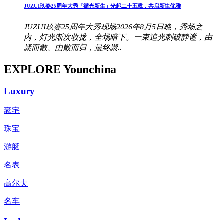
JUZUI玖姿25周年大秀「循光新生」光起二十五载，共启新生优雅
JUZUI玖姿25周年大秀现场2026年8月5日晚，秀场之
内，灯光渐次收拢，全场暗下。一束追光刺破静谧，由
聚而散、由散而归，最终聚..
EXPLORE Younchina
Luxury
豪宅
珠宝
游艇
名表
高尔夫
名车