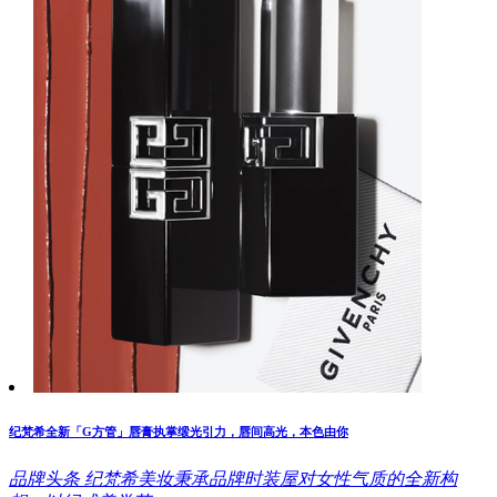
纪梵希全新「G方管」唇膏执掌缎光引力，唇间高光，本色由你
品牌头条
纪梵希美妆秉承品牌时装屋对女性气质的全新构