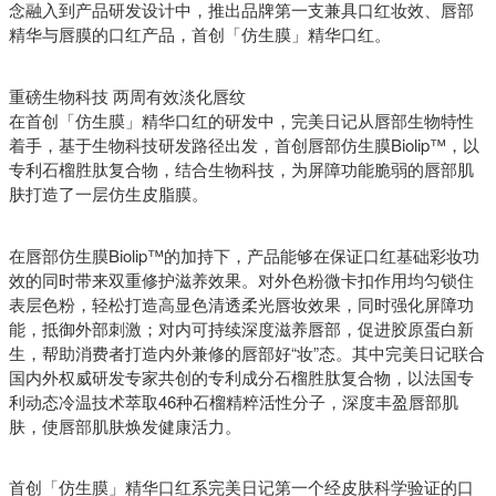
念融入到产品研发设计中，推出品牌第一支兼具口红妆效、唇部
精华与唇膜的口红产品，首创「仿生膜」精华口红。
重磅生物科技 两周有效淡化唇纹
在首创「仿生膜」精华口红的研发中，完美日记从唇部生物特性
着手，基于生物科技研发路径出发，首创唇部仿生膜Biolip™，以
专利石榴胜肽复合物，结合生物科技，为屏障功能脆弱的唇部肌
肤打造了一层仿生皮脂膜。
在唇部仿生膜Biolip™的加持下，产品能够在保证口红基础彩妆功
效的同时带来双重修护滋养效果。对外色粉微卡扣作用均匀锁住
表层色粉，轻松打造高显色清透柔光唇妆效果，同时强化屏障功
能，抵御外部刺激；对内可持续深度滋养唇部，促进胶原蛋白新
生，帮助消费者打造内外兼修的唇部好“妆”态。其中完美日记联合
国内外权威研发专家共创的专利成分石榴胜肽复合物，以法国专
利动态冷温技术萃取46种石榴精粹活性分子，深度丰盈唇部肌
肤，使唇部肌肤焕发健康活力。
首创「仿生膜」精华口红系完美日记第一个经皮肤科学验证的口