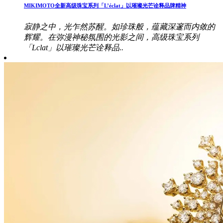
MIKIMOTO全新高级珠宝系列「L’éclat」以璀璨光芒诠释品牌精神
寂静之中，光乍然苏醒。如珍珠般，蕴藏深邃而内敛的
辉耀。在弥漫神秘氛围的光影之间，高级珠宝系列
「Lclat」以璀璨光芒诠释品..