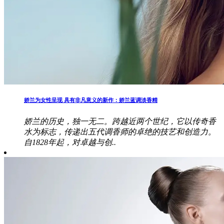
娇兰为女性呈现 具有非凡意义的新作：娇兰蓝调淡香精
娇兰的历史，独一无二。跨越近两个世纪，它以传奇香
水为标志，传递出五代调香师的卓绝的技艺和创造力。
自1828年起，对卓越与创..