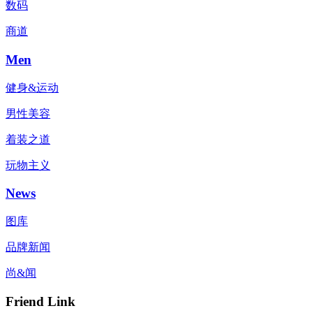
数码
商道
Men
健身&运动
男性美容
着装之道
玩物主义
News
图库
品牌新闻
尚&闻
Friend Link