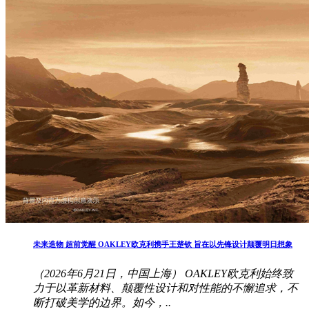
未来造物 超前觉醒 OAKLEY欧克利携手王楚钦 旨在以先锋设计颠覆明日想象
（2026年6月21日，中国上海） OAKLEY欧克利始终致
力于以革新材料、颠覆性设计和对性能的不懈追求，不
断打破美学的边界。如今，..