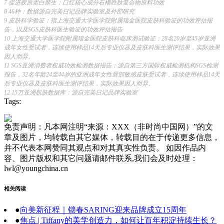
7
促进胶原蛋白新生：口红核心成分石榴胜肽复合物原料功效
8 46种：数据源自完美日记品牌实验室及外部研究
9 皮肤科学验证：指上海交通大学医学院附属瑞金医院皮肤科验证的功效评估报
告，以及SGS皮肤科医生验证的功效评估报告
10 上海交通大学医学院附属瑞金医院皮肤科临床测试验证：28名20岁至45岁亚洲
成年女性受试者，连续使用样品14天后专业仪器及皮肤科医生测评结果，实际效果
因人而异。
11 SGS亚洲消费者权威功效检测数据报告：源自第三方国际权威检测机构SGS检测
报告，32名年龄24至44岁的亚洲成年女性唇部敏感皮肤受试者，连续使用样品14天
后专业仪器及皮肤科医生测评结果，实际效果因人而异。
12 15万亚洲肌肤数据库：源自完美日记品牌实验室
Tags:
免责声明：凡本网注明“来源：XXX（非时尚中国网）”的文
章及图片，均转载自其它媒体，转载目的在于传递更多信息，
并不代表本网赞同其观点和对其真实性负责。 如因作品内
容、图片版权和其它问题请邮件联系,我们会及时处理：
lwl@youngchina.cn
相关阅读
●
向美新征程｜锁春SARING迎来品牌成立15周年
●
焦点 | Tiffany的美学创造力，如何让百年积淀持续生长？