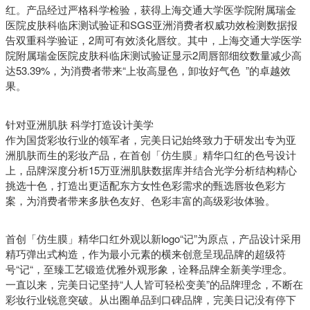
红。产品经过严格科学检验，获得上海交通大学医学院附属瑞金
医院皮肤科临床测试验证和SGS亚洲消费者权威功效检测数据报
告双重科学验证，2周可有效淡化唇纹。其中，上海交通大学医学
院附属瑞金医院皮肤科临床测试验证显示2周唇部细纹数量减少高
达53.39%，为消费者带来“上妆高显色，卸妆好气色 ”的卓越效
果。
针对亚洲肌肤 科学打造设计美学
作为国货彩妆行业的领军者，完美日记始终致力于研发出专为亚
洲肌肤而生的彩妆产品，在首创「仿生膜」精华口红的色号设计
上，品牌深度分析15万亚洲肌肤数据库并结合光学分析结构精心
挑选十色，打造出更适配东方女性色彩需求的甄选唇妆色彩方
案，为消费者带来多肤色友好、色彩丰富的高级彩妆体验。
首创「仿生膜」精华口红外观以新logo“记”为原点，产品设计采用
精巧弹出式构造，作为最小元素的横来创意呈现品牌的超级符
号“记“，至臻工艺锻造优雅外观形象，诠释品牌全新美学理念。
一直以来，完美日记坚持“人人皆可轻松变美”的品牌理念，不断在
彩妆行业锐意突破。从出圈单品到口碑品牌，完美日记没有停下