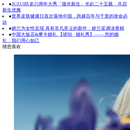
●
JUZUI玖姿25周年大秀「循光新生」光起二十五载，共启
新生优雅
●
世界皮肤健康日首次落地中国，跨越百年与千里的使命必
达
●
娇兰为女性呈现 具有非凡意义的新作：娇兰蓝调淡香精
●
中国大饭店&摩卡婚礼 【琥珀 · 婚礼秀】—— 您的婚
礼，我们用心如己
猜您喜欢