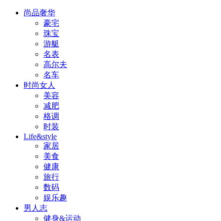
尚品奢华
豪宅
珠宝
游艇
名表
高尔夫
名车
时尚女人
美容
减肥
格调
时装
Life&style
家居
美食
健康
旅行
数码
娱乐趣
男人志
健身&运动