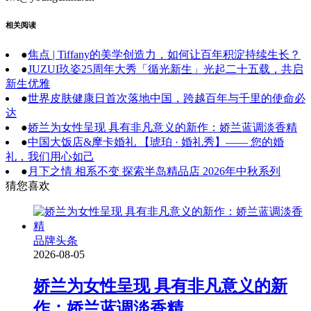
相关阅读
●
焦点 | Tiffany的美学创造力，如何让百年积淀持续生长？
●
JUZUI玖姿25周年大秀「循光新生」光起二十五载，共启
新生优雅
●
世界皮肤健康日首次落地中国，跨越百年与千里的使命必
达
●
娇兰为女性呈现 具有非凡意义的新作：娇兰蓝调淡香精
●
中国大饭店&摩卡婚礼 【琥珀 · 婚礼秀】—— 您的婚
礼，我们用心如己
●
月下之情 相系不变 探索半岛精品店 2026年中秋系列
猜您喜欢
品牌头条
2026-08-05
娇兰为女性呈现 具有非凡意义的新
作：娇兰蓝调淡香精