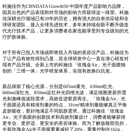
科施佳作为CBNDATA Growth50·中国年度产品影响力品牌，
因其出色的产品表现和对市场的影响力而获得这一殊荣。科施
佳深耕光疗领域已有20年的历史，拥有强大的自有供应链和全
球研发团队，接入全球先进技术，多年来持续创新不断升级迭
代光疗技术产品，让更多消费者在家也能享受到专业级别的光
疗护肤体验。
对于所有已投入市场或即将投入市场的美容仪产品，科施佳为
了让产品有效性得到凸显，其全球研发中心一直在潜心研发对
现有产品升级。全新上市的科施佳「玫瑰金Air」光子面膜独
创的「三维一体」光学研发体系，实现有效焕白抗老。
新品保留了核心光源，分别是605nm黄光、630nm红光、
660nm深红光、850nm近红外光四维光波，满足细胞更新所需
光刺激峰值波段需求，高效促进胶原再生。「玫瑰金Air」光
子面膜还具有精准剂量的特点，3J/cm²精准剂量能够真正平衡
皮肤吸收，更好地满足不同肌肤需求。通过科施佳「玫瑰金
Air」光子面膜的创新技术和高效剂量设计，消费者能够获得
更专业、更舒适、更安全的美容体验。而为了解放脸部负担，
全新玫瑰金Air光子面膜重量减轻了20%，重量控制在162g，