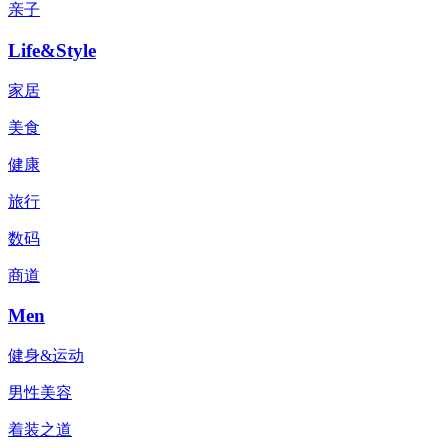
亲子
Life&Style
家居
美食
健康
旅行
数码
商道
Men
健身&运动
男性美容
着装之道