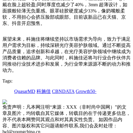
戴在脸上超轻盈;同时厚度也减少了40%，3mm 超薄设计，如
面膜般轻薄无负重感。眼罩硅胶硬度减少33%，像奶嘴般柔
软，不用担心会挤压脸部或眼部。目前该新品已在天猫、京
东、抖音开启预售。
展望未来，科施佳将继续坚持以市场需求为导向，致力于满足
用户需求为目标，持续深耕光疗美容护肤领域。通过不断提高
产品质量，追求创新和卓越，在光疗美容护肤领域中继续成为
消费者信赖的品牌。与此同时，科施佳还将与行业合作伙伴共
同推动行业技术进步和发展，为行业带来源源不断的动力和推
动力。
Tags:
QuasarMD
科施佳
CBNDATA
Growth50·
免责声明：凡本网注明“来源：XXX（非时尚中国网）”的文
章及图片，均转载自其它媒体，转载目的在于传递更多信息，
并不代表本网赞同其观点和对其真实性负责。 如因作品内
容、图片版权和其它问题请邮件联系,我们会及时处理：
lwl@youngchina.cn