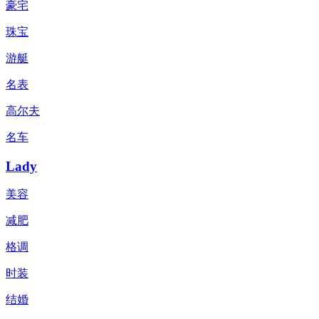
豪宅
珠宝
游艇
名表
高尔夫
名车
Lady
美容
减肥
格调
时装
结婚