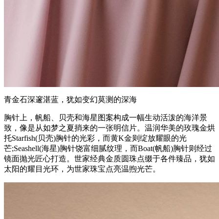
青金石深邃湛蓝，犹如变幻莫测的深海
胸针上，帆船、贝壳和海星图案构成一幅生动活泼的海洋景
致，像是从如梦之夏捎来的一张明信片。温润华美的玫瑰金烘
托Starfish(贝壳)胸针的光彩，而黄K金则绽放耀眼的光
芒;Seashell(海星)胸针饶富细腻纹理，而Boat(帆船)胸针则经过
镜面抛光匠心打造。世家经典金质圆珠点缀于各件臻品，犹如
太阳的耀目光环，为世家珠宝点亮温煦光芒。