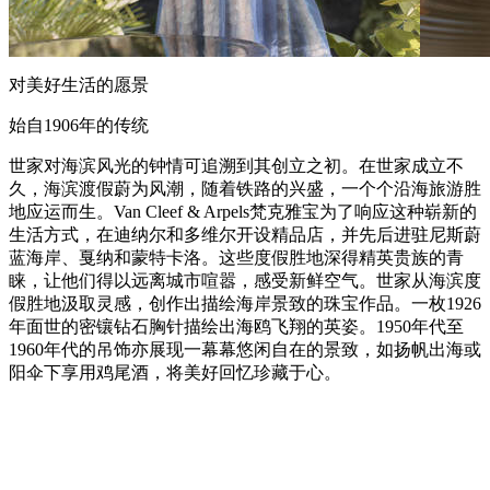
对美好生活的愿景
始自1906年的传统
世家对海滨风光的钟情可追溯到其创立之初。在世家成立不
久，海滨渡假蔚为风潮，随着铁路的兴盛，一个个沿海旅游胜
地应运而生。Van Cleef & Arpels梵克雅宝为了响应这种崭新的
生活方式，在迪纳尔和多维尔开设精品店，并先后进驻尼斯蔚
蓝海岸、戛纳和蒙特卡洛。这些度假胜地深得精英贵族的青
睐，让他们得以远离城市喧嚣，感受新鲜空气。世家从海滨度
假胜地汲取灵感，创作出描绘海岸景致的珠宝作品。一枚1926
年面世的密镶钻石胸针描绘出海鸥飞翔的英姿。1950年代至
1960年代的吊饰亦展现一幕幕悠闲自在的景致，如扬帆出海或
阳伞下享用鸡尾酒，将美好回忆珍藏于心。