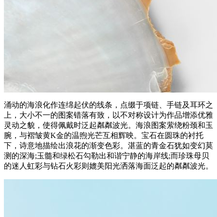
涌动的海浪化作连绵起伏的线条，点缀于项链、手链及耳环之
上，大小不一的图案错落有致，以不对称设计为作品增添优雅
灵动之貌，使得佩戴时泛起粼粼波光。海浪图案萦绕粉颈和玉
腕，与褶皱黄K金的温煦光芒互相辉映。宝石在圆珠的衬托
下，诗意地描绘出浪花的渐变色彩。湛蓝的青金石犹如变幻莫
测的深海;玉髓和绿松石勾勒出和谐宁静的海岸线;而珍珠母贝
的迷人虹彩与钻石火彩则媲美阳光洒落海面泛起的粼粼波光。