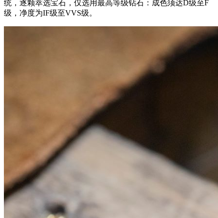
统，逐颗萃选宝石，仅选用最高等级钻石：成色须达D级至F
级，净度为IF级至VVS级。