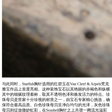
与此同时，Starfish胸针选用的红碧玉在Van Cleef & Arpels梵克
雅宝作品上首度亮相。这种装饰宝石以其艳丽的赤褐色和纵横
其中的细腻纹理着称，取其不透明色泽和焕发活力的特点。珍
珠母贝是世家十分珍视的材质之一，由宝石专家精心挑选，确
保符合最高品质。白色珍珠母贝呈净白均匀的光泽，灰色珍珠
母贝则绽放微妙虹彩，在Seashell胸针之上共谱一阕流光溢彩