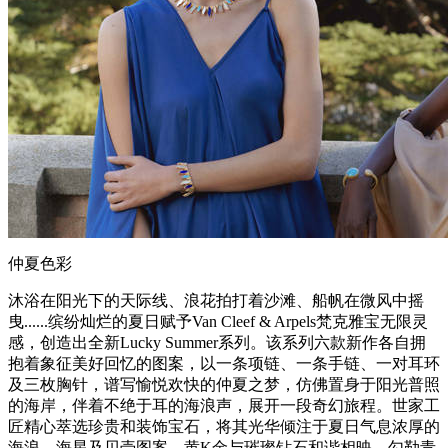
仲夏色彩
沐浴在阳光下的天际线、浪花拍打着沙滩、船帆在微风中摇
曳......缤纷灿烂的夏日赋予Van Cleef & Arpels梵克雅宝无限灵
感，创造出全新Lucky Summer系列。该系列六款新作各自拥
抱着象征美好回忆的图案，以一条项链、一条手链、一对耳环
及三枚胸针，谱写愉悦欢快的仲夏之梦，仿佛置身于阳光普照
的海岸，伴着不绝于耳的海浪声，展开一段奇幻旅程。世家工
匠精心萃选珍贵和装饰宝石，将其光华倾注于夏日气息浓厚的
海浪、海星及贝壳图案。黄K金与璀璨钻石和谐相映，勾勒青