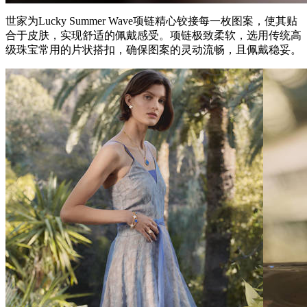
世家为Lucky Summer Wave项链精心铰接每一枚图案，使其贴
合于皮肤，实现舒适的佩戴感受。项链极致柔软，选用传统高
级珠宝常用的片状搭扣，确保图案的灵动流畅，且佩戴稳妥。