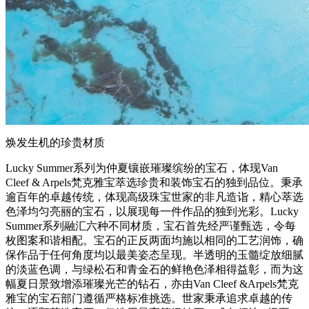
焕发生机的珍贵材质
Lucky Summer系列为仲夏镶嵌璀璨缤纷的宝石，体现Van
Cleef & Arpels梵克雅宝萃选珍贵和装饰宝石的独到品位。秉承
逾百年的卓越传统，体现高级珠宝世家的非凡造诣，精心萃选
色泽均匀亮丽的宝石，以展现每一件作品的独到光彩。Lucky
Summer系列融汇六种不同材质，宝石首先经严谨甄选，令每
枚图案和谐相配。宝石的正反两面均施以相同的工艺润饰，确
保作品于任何角度均以最美姿态呈现。半透明的玉髓绽放细腻
的淡蓝色调，与绿松石和青金石的鲜艳色泽相得益彰，而为这
幅夏日景致增添璀璨光芒的钻石，亦由Van Cleef &Arpels梵克
雅宝的宝石部门遵循严格标准挑选。世家秉承追求卓越的传