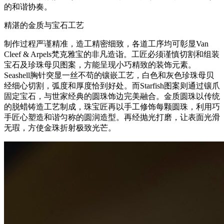
的和谐协奏。
精湛的金质与宝石工艺
制作过程严谨精准，造工精密细致，各道工序均可彰显Van
Cleef & Arpels梵克雅宝的非凡造诣。工匠必须谨慎切割和组装
宝石及珍珠母贝图案，方能呈现小巧精致的装饰元素。
Seashell胸针突显一丝不苟的镶嵌工艺，白色和灰色珍珠母贝
经细心切割，弧度和厚度恰到好处。而Starfish图案则通过镶爪
固定宝石，与世家经典的圆珠饰边完美融合。金质圆珠以传统
的脱蜡铸造工艺制成，珠宝匠再以手工修饰每颗圆珠，利用巧
手匠心塑造和谐匀称的圆润造型。再经抛光打磨，让表面光滑
无瑕，方使金珠折射极致光芒。