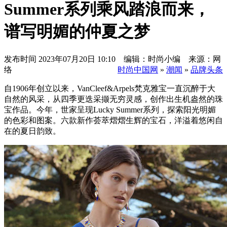
Summer系列乘风踏浪而来，
谱写明媚的仲夏之梦
发布时间
2023年07月20日 10:10 编辑：时尚小编 来源：网
络
时尚中国网
»
潮闻
»
品牌头条
自1906年创立以来，VanCleef&Arpels梵克雅宝一直沉醉于大
自然的风采，从四季更迭采撷无穷灵感，创作出生机盎然的珠
宝作品。今年，世家呈现Lucky Summer系列，探索阳光明媚
的色彩和图案。六款新作荟萃熠熠生辉的宝石，洋溢着悠闲自
在的夏日韵致。