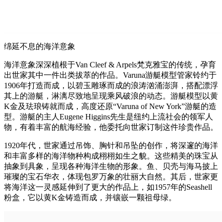
绵延不息的海洋意象
海洋意象深深植根于Van Cleef & Arpels梵克雅宝的传统，孕育
出世家其中一件出类拔萃的作品。Varuna游艇模型管家铃约于
1906年打造而成，以碧玉雕琢而成的浪涛汹涌澎湃，搭配漂浮
其上的游艇，淋漓尽致地呈现乘风破浪的动态。游艇模型以黄
K金及珐琅铸就而成，高度还原“Varuna of New York”游艇的造
型。游艇的主人Eugene Higgins先生是纽约上流社会的领军人
物，有着丰富的航海经验，他委托向世家订制这件珍贵作品。
1920年代，世家通过吊饰、胸针和吊坠的创作，将深邃的海洋
和丰富多样的海洋物种构成栩栩如生之貌。这些精美的珠宝从
抽象到具象，呈现各种海洋生物的形象。鱼、贝壳与海马披上
璀璨的宝石华衣，体现包罗万象的壮丽大自然。其后，世家更
将海洋这一灵感延伸到了更大的作品上，如1957年的Seashell
粉盒，它以黄K金铸造而成，并镶嵌一颗祖母绿。