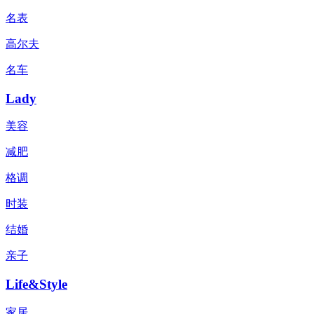
名表
高尔夫
名车
Lady
美容
减肥
格调
时装
结婚
亲子
Life&Style
家居