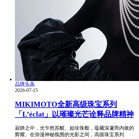
品牌头条
2026-07-15
MIKIMOTO全新高级珠宝系列
「L’éclat」以璀璨光芒诠释品牌精神
寂静之中，光乍然苏醒。如珍珠般，蕴藏深邃而内敛的
辉耀。在弥漫神秘氛围的光影之间，高级珠宝系列