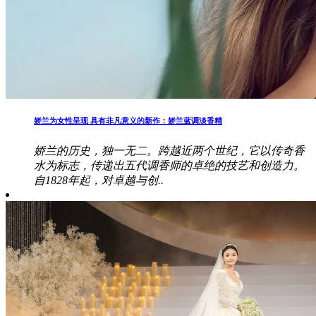
娇兰为女性呈现 具有非凡意义的新作：娇兰蓝调淡香精
娇兰的历史，独一无二。跨越近两个世纪，它以传奇香
水为标志，传递出五代调香师的卓绝的技艺和创造力。
自1828年起，对卓越与创..