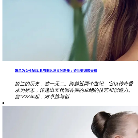
娇兰为女性呈现 具有非凡意义的新作：娇兰蓝调淡香精
娇兰的历史，独一无二。跨越近两个世纪，它以传奇香
水为标志，传递出五代调香师的卓绝的技艺和创造力。
自1828年起，对卓越与创..