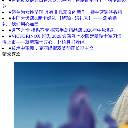
●
世界皮肤健康日首次落地中国，跨越百年与千里的使命必
达
●
娇兰为女性呈现 具有非凡意义的新作：娇兰蓝调淡香精
●
中国大饭店&摩卡婚礼 【琥珀 · 婚礼秀】—— 您的婚
礼，我们用心如己
●
月下之情 相系不变 探索半岛精品店 2026年中秋系列
●
VICTORINOX 维氏 2026 逍遥派七夕限定版瑞士军刀浪
漫上市——凝萃瑞士匠心，赴约月书赤绳
●
传承中革新，克丽缇娜双奖印证长期主义
猜您喜欢