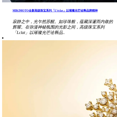
MIKIMOTO全新高级珠宝系列「L’éclat」以璀璨光芒诠释品牌精神
寂静之中，光乍然苏醒。如珍珠般，蕴藏深邃而内敛的
辉耀。在弥漫神秘氛围的光影之间，高级珠宝系列
「Lclat」以璀璨光芒诠释品..