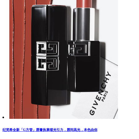
纪梵希全新「G方管」唇膏执掌缎光引力，唇间高光，本色由你