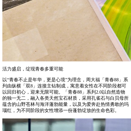
活力盛启，绽现青春多重可能
以“青春不止是年华，更是心境”为理念，周大福「青春88」系
列由纵横「双8」连接主钻制成，寓意着女性在不同阶段都可
以回归初心，迎来无限可能。「青春88」系列2.0以自然造物
的独一无二，融入各类天然宝石材质，采用孔雀石与白贝母所
蕴含的山野苍林与海洋蓬勃能量，以及为爱奔赴热情勇敢的玛
瑙红，为不同阶段的女性增添一份蓬勃绽放的生命色彩。