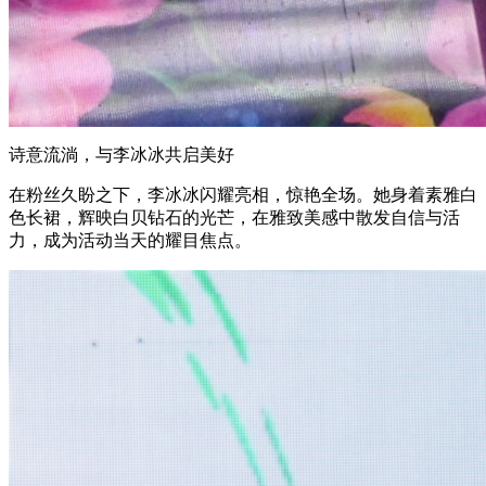
诗意流淌，与李冰冰共启美好
在粉丝久盼之下，李冰冰闪耀亮相，惊艳全场。她身着素雅白
色长裙，辉映白贝钻石的光芒，在雅致美感中散发自信与活
力，成为活动当天的耀目焦点。