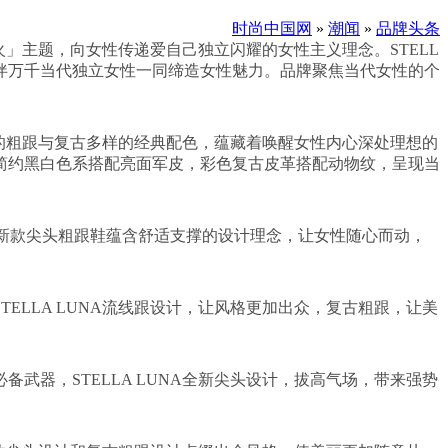
时尚中国网
»
潮闻
»
品牌头条
花火」主题，向女性传递爱自己独立闪耀的女性主义理念。STELL
陪伴万千当代独立女性一同缔造女性魅力。品牌聚焦当代女性的个
同的粗跟与复古多样的经典配色，蕴藏着唤醒女性内心深处理想的
简约黑白色系搭配亮面军皮，彩色复古皮革搭配动物纹，呈现当
NA新款尖头粗跟鞋蕴含舒适支撑的设计理念，让女性随心而动，
LLA LUNA流线跟设计，让风格更加出众，复古粗跟，让美
器，STELLA LUNA全新尖头设计，拔高气场，带来强势