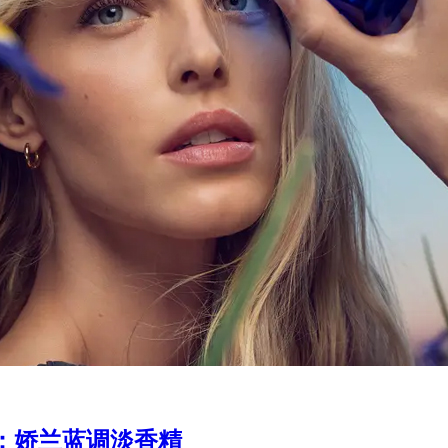
：娇兰蓝调淡香精