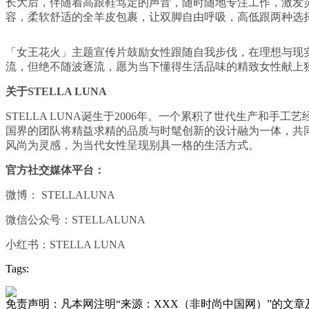
长大后，伴随着高跟鞋笃定的声音，随时随地专注工作，激发灵
容，柔软舒适的全羊皮包裹，让双脚自由呼吸，高低跟两种选
「女王花火」主题宣传片鼓励女性跟随自我步伐，在理想与现实之
流，但绝不随波逐流，愿为当下懂得生活品味的精致女性献上
关于STELLA LUNA
STELLA LUNA诞生于2006年。一个累积了世代生产
国界的团队将精益求精的品质与时髦创新的设计融为一体，共同成就
风尚为灵感，为当代女性呈现别具一格的生活方式。
官方社交媒体平台：
微博： STELLALUNA
微信公众号：STELLALUNA
小红书：STELLA LUNA
Tags:
免责声明：凡本网注明“来源：XXX（非时尚中国网）”的文