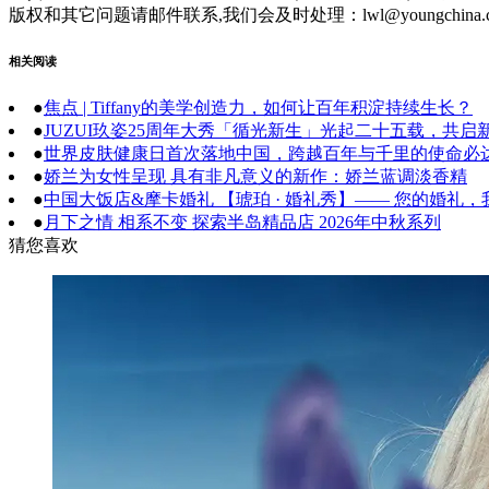
版权和其它问题请邮件联系,我们会及时处理：lwl@youngchina.
相关阅读
●
焦点 | Tiffany的美学创造力，如何让百年积淀持续生长？
●
JUZUI玖姿25周年大秀「循光新生」光起二十五载，共启
●
世界皮肤健康日首次落地中国，跨越百年与千里的使命必
●
娇兰为女性呈现 具有非凡意义的新作：娇兰蓝调淡香精
●
中国大饭店&摩卡婚礼 【琥珀 · 婚礼秀】—— 您的婚礼
●
月下之情 相系不变 探索半岛精品店 2026年中秋系列
猜您喜欢