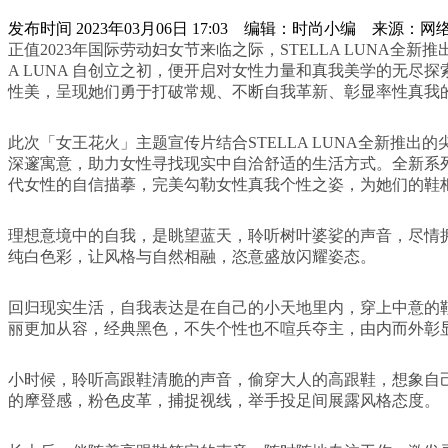
发布时间
2023年03月06日 17:03 编辑：时尚小编 来源：网
正值2023年国际劳动妇女节来临之际，STELLA LUNA
A LUNA 自创立之初，便开启对女性力量和真我美学的无
性美，呈现她们勇于打破常规、不断自我革新、彰显率性真我
此次「女王花火」主题宣传片结合STELLA LUNA全新
深邃寓意，助力女性寻找现实中自洽舒适的生活方式。全新系
代女性的自信描摹，完美勾勒女性真我个性之姿，为她们的鞋
理想意境中的自我，是眺望蓝天，聆听树叶婆娑的声音，尽情拥抱
纯白色彩，让风格与自然相融，恣意盛放闪耀姿态。
回归现实生活，自我表达是在自己的小天地里内，穿上中意的鞋
丽更加从容，经典黑色，不失个性也不喧兵夺主，由内而外彰
小时候，聆听高跟鞋清脆的声音，偷穿大人的高跟鞋，想象自己
的摩登感，粉色皮革，捕捉视线，举手投足间展露风格态度。