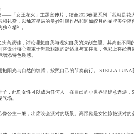
络
全新推出——「女王花火」主题宣传片，结合2023春夏系列「我就是
尽探索和礼赞，以灿若星辰的曼妙鞋履作品和润如皎月的品牌美学
的独立精神。
推出的尖头高跟鞋，讨论理想自我与现实自我的深刻主题。其高低不
列将设计核心着重于鞋款粗跟的舒适度与支撑度，色彩上将经典
柜增添特色质感。
阳光与自然的馈赠，按照自己的节奏前行。 STELLA LU
子，此刻女性可以成为任何人，在自己的小世界里肆意遨游，STE
显气场。
像公主一般，出席晚会派对的场景。高跟鞋是女性惊艳派对的必备武